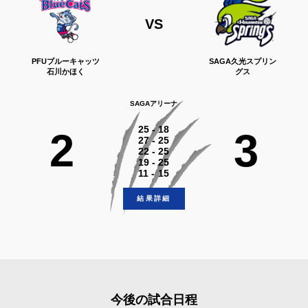
VS
PFUブルーキャッツ
SAGA久光スプリン
石川かほく
グス
SAGAアリーナ
25
-
18
2
3
27
-
25
22
-
25
19
-
25
11
-
15
結果詳細
今後の試合⽇程