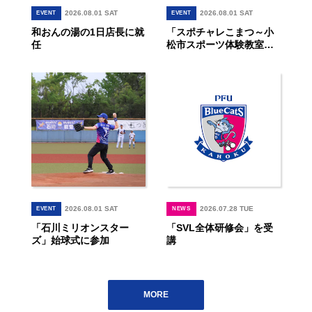
2026.08.01 SAT
2026.08.01 SAT
EVENT
EVENT
和おんの湯の1日店長に就
「スポチャレこまつ～小
任
松市スポーツ体験教室」
に選手が参加
2026.08.01 SAT
2026.07.28 TUE
EVENT
NEWS
「石川ミリオンスター
「SVL全体研修会」を受
ズ」始球式に参加
講
MORE