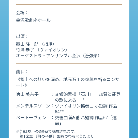
会場
金沢歌劇座ホール
出演
碇山 隆一郎 （指揮）
竹澤 恭子 （ヴァイオリン）
オーケストラ・アンサンブル金沢（管弦楽）
曲目
《郷土への想いを深め、地元石川の復興を祈るコンサ
ート》
徳山 美奈子
：交響的素描「石川」─ 加賀と能登
の歌による ─ *
メンデルスゾーン
：ヴァイオリン協奏曲 ホ短調 作品
64**
ベートーヴェン
：交響曲 第5番 ハ短調 作品67「運
命」
※(*)は以下の3楽章で構成されます。
第1楽章 《町の子供》 加賀のわらべうたより