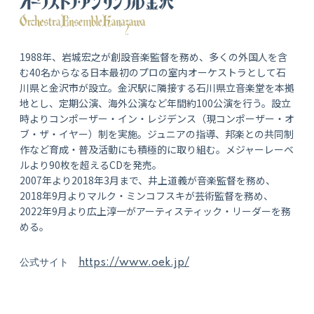
1988年、岩城宏之が創設音楽監督を務め、多くの外国人を含
む40名からなる日本最初のプロの室内オーケストラとして石
川県と金沢市が設立。金沢駅に隣接する石川県立音楽堂を本拠
地とし、定期公演、海外公演など年間約100公演を行う。設立
時よりコンポーザー・イン・レジデンス（現コンポーザー・オ
ブ・ザ・イヤー）制を実施。ジュニアの指導、邦楽との共同制
作など育成・普及活動にも積極的に取り組む。メジャーレーベ
ルより90枚を超えるCDを発売。
2007年より2018年3月まで、井上道義が音楽監督を務め、
2018年9月よりマルク・ミンコフスキが芸術監督を務め、
2022年9月より広上淳一がアーティスティック・リーダーを務
める。
公式サイト
https://www.oek.jp/