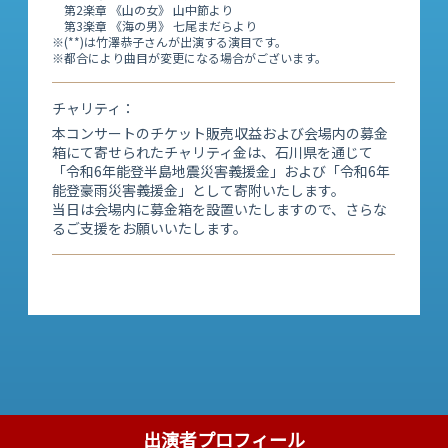
第2楽章 《山の女》 山中節より
第3楽章 《海の男》 七尾まだらより
※(**)は竹澤恭子さんが出演する演目です。
※都合により曲目が変更になる場合がございます。
チャリティ
本コンサートのチケット販売収益および会場内の募金
箱にて寄せられたチャリティ金は、石川県を通じて
「令和6年能登半島地震災害義援金」および「令和6年
能登豪雨災害義援金」として寄附いたします。
当日は会場内に募金箱を設置いたしますので、さらな
るご支援をお願いいたします。
出演者プロフィール