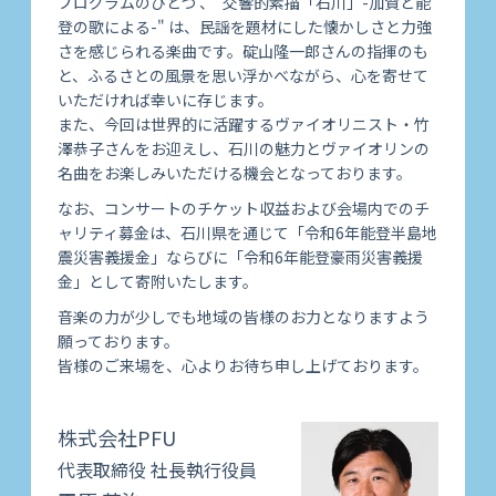
プログラムのひとつ 、"交響的素描「石川」-加賀と能
登の歌による-" は、民謡を題材にした懐かしさと力強
さを感じられる楽曲です。碇山隆一郎さんの指揮のも
と、ふるさとの風景を思い浮かべながら、心を寄せて
いただければ幸いに存じます。
また、今回は世界的に活躍するヴァイオリニスト・竹
澤恭子さんをお迎えし、石川の魅力とヴァイオリンの
名曲をお楽しみいただける機会となっております。
なお、コンサートのチケット収益および会場内でのチ
ャリティ募金は、石川県を通じて「令和6年能登半島地
震災害義援金」ならびに「令和6年能登豪雨災害義援
金」として寄附いたします。
音楽の力が少しでも地域の皆様のお力となりますよう
願っております。
皆様のご来場を、心よりお待ち申し上げております。
株式会社PFU
代表取締役 社長執行役員