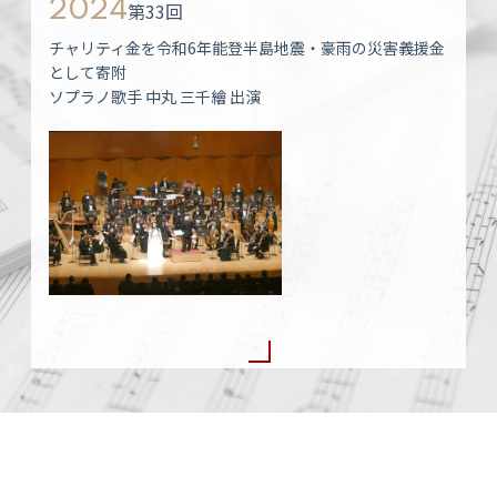
2024
第33回
チャリティ金を令和6年能登半島地震・豪雨の災害義援金
として寄附
ソプラノ歌手 中丸 三千繪 出演