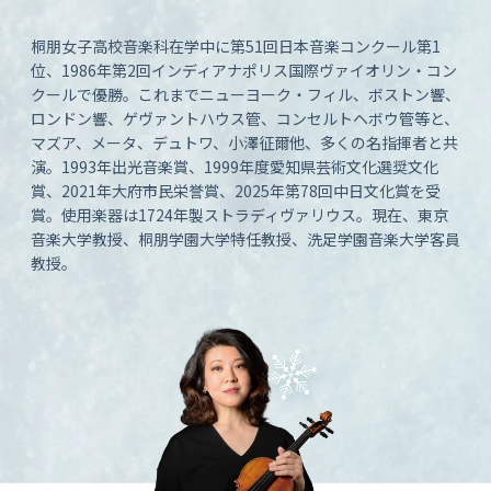
桐朋女子高校音楽科在学中に第51回日本音楽コンクール第1
位、1986年第2回インディアナポリス国際ヴァイオリン・コン
クールで優勝。これまでニューヨーク・フィル、ボストン響、
ロンドン響、ゲヴァントハウス管、コンセルトヘボウ管等と、
マズア、メータ、デュトワ、小澤征爾他、多くの名指揮者と共
演。1993年出光音楽賞、1999年度愛知県芸術文化選奨文化
賞、2021年大府市民栄誉賞、2025年第78回中日文化賞を受
賞。使用楽器は1724年製ストラディヴァリウス。現在、東京
音楽大学教授、桐朋学園大学特任教授、洗足学園音楽大学客員
教授。