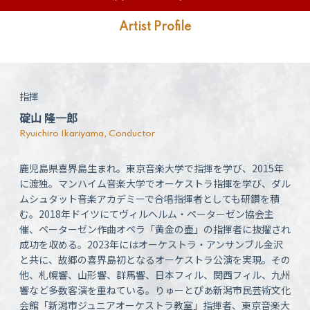
Artist Profile
指揮
碇山 隆一郎
Ryuichiro Ikariyama, Conductor
鹿児島県喜界島生まれ。東京音楽大学で指揮を学び、2015年
に渡独。マンハイム音楽大学でオーケストラ指揮を学び、ダル
ムシュタット音楽アカデミーで合唱指揮者としても研鑽を積
む。2018年ドイツにてヴィルヘルム・ペーターゼン協会主
催、ペーターゼン作曲オペラ「黄金の壷」の指揮者に抜擢され
成功を収める。2023年にはオーケストラ・アンサンブル金沢
と共に、故郷の喜界島初となるオーケストラ公演を実現。その
他、札幌響、山形響、群馬響、日本フィル、関西フィル、九州
響など多数客演を重ねている。りゅーとぴあ新潟市民芸術文化
会館「新潟市ジュニアオーケストラ教室」指揮者、東京音楽大