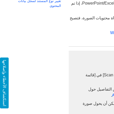
تغيير نوع المستند لسجل بيانات
حتى صورة المستند الممسوح ضوئيًا باستخدام ScanSnap لا يمكن تحويلها إلى ملف Word‏/Excel‏/PowerPoint، إذا تم
المحتوى
اة محتويات الصورة، فتصبح
استكشاف الأخطاء وإصلاحها
لعرض نافذة الإعداد، حدد [Scan to Word] أو [Scan to Excel] أو ‏[Scan to PowerPoint(R)] في [قائمة
طلاع على مزيد من التفاصيل حول
.
مكن أن يحول صورة