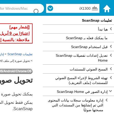
iX1300
تعليمات ScanSnap
[إشعار مهم]
هيا نبدأ
اعتبارًا من 9 أبريل 2026، يلزم تحديث البرنامج الثابت إلى أحدث إصدار لاستخدام ScanSnap Cloud.
ما يمكنك فعله بـ ScanSnap
ملاحظة: بالنسبة إلى iX1600/iX1500، لا يمكن تحديث البرنامج الثابت عبر شاشة اللمس. يُرجى تحديث البرنامج الثابت باس
قبل استخدام ScanSnap
تعليمات ScanSnap
إدارة 
تعديل إعدادات تفضيلات ScanSnap
Home
تحويل صورة إلى ملف Word‏/Excel‏/PowerPoint
المسح الضوئي للمستندات
تهيئة الشروط لإجراء المسح الضوئي
تحويل صورة إلى ملف d
للمستندات (ملف التعريف)
إدارة الصور في ScanSnap Home
يمكنك تحويل صورة ممسوحة ضوئيً
إدارة معلومات سجلات بيانات المحتوى
التي تم إنشاؤها من المستندات التي
ScanSnap.
مسحتها ضوئيًا