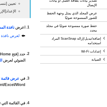
تصدير بيانات بطاقة العمل أو بيانات
تعيين [تنسيق الملف] على [ (*.docx
الإيصال
الإعداد[الإرسال إلى] [ to PowerPoint(R
عرض المجلد الذي يمثل وجهة الحفظ
للصور الممسوحة ضوئيًا
حفظ صورة ممسوحة ضوئيًا في مجلد
اعرض
نافذة الم
محدد
لعرض نافذة 
إضافة/تبديل/إزالة ScanSnap المراد
استخدامه
إعدادات Wi-Fi
حدد [فتح ScanSnap Home] من القائمة التي تظهر عندما تنقر فوق
الصيانة
الضوئي لعرض
ال
في
عرض قائمة ت
Word‏/Excel‏/PowerPoint.