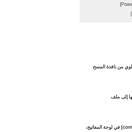
لوي من نافذة المسح
ا إلى ملف
في القائمة التي تظهر عند النقر فوق سجل بيانات المحتوى أثناء الضغط على مفتاح [control] في لوحة المفاتيح،