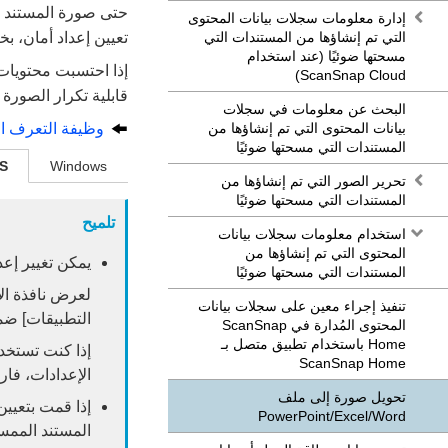
إدارة معلومات سجلات بيانات المحتوى
التي تم إنشاؤها من المستندات التي
تعيين إعداد أمان، ب
مسحتها ضوئيًا (عند استخدام
إذا احتسبت محتويات 
ScanSnap Cloud)
قابلية تكرار الصورة ب
البحث عن معلومات في سجلات
بيانات المحتوى التي تم إنشاؤها من
وظيفة التعرف الضوئي 
المستندات التي مسحتها ضوئيًا
S
Windows
تحرير الصور التي تم إنشاؤها من
المستندات التي مسحتها ضوئيًا
تلميح
استخدام معلومات سجلات بيانات
المحتوى التي تم إنشاؤها من
يمكن تغيير إعدادات تح
المستندات التي مسحتها ضوئيًا
تنفيذ إجراء معين على سجلات بيانات
التطبيقات] ضمن
المحتوى المُدارة في ScanSnap
Home باستخدام تطبيق متصل بـ
ScanSnap Home
الإعدادات، فا
تحويل صورة إلى ملف
إذا قمت بتعيي
Word‏/Excel‏/PowerPoint
المستند الممسوح ضوئيًا 