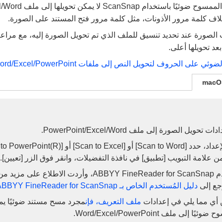
خلاف كلمة مرور الأذونات، مثل كلمة مرور فتح المستند على الصورة.
الصورة عند تحديد تنسيق للملف الذي تم تحويل الصورة إليه، مع مراع
عد تحويلها أعلى.
على الحروف لتحويل النص إلى ملفات Word/Excel/PowerPoint
macO
ويل الصورة إلى ملف Word‏/Excel‏/PowerPoint.
 علامة التبويب [تطبيق] في نافذة التفضيلات، وانقر فوق الزر [تعيين].
إذا كنت تستخدم ABBYY FineReader for ScanSnap، وأردت الا
رجع إلى
دليل المُستخدم الخاص بـ ABBYY FineReader for ScanSnap
ن أي مما يلي في إعدادات
ملف التعريف، فإن
مجرد مسح مستند ضوئيًا ي
إلى ملف Word/Excel/PowerPoint.