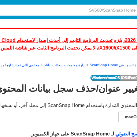
تخدام ScanSnap Home.
الصور في ScanSnap Home
إدارة معلومات سجلات بيانات المحتوى التي تم إنشاؤها من
يير عنوان/حذف سجل بيانات المحتو
ScanSnap  إلى مجلد آخر، أو نسخها، أو تغيير عناوينها، أو حذفها.
macO
سح الضوئي
لـ ScanSnap Home على جهاز الكمبيوتر.