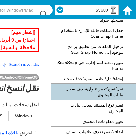
إدارة معلومات سجلات بيانات المحتوى
SV600
التي تم إنشاؤها من المستندات التي
مسحتها ضوئيًا
جعل الملفات قابلة للإدارة باستخدام
[إشعار مهم]
ScanSnap Home
اعتبارًا من 9 أبريل 2026، يلزم تحديث البرنامج الثابت إلى أحدث إصدار لاستخدام ScanSnap Cloud.
ترحيل الملفات من تطبيق برامج
ملاحظة: بالنسبة إلى iX1600/iX1500، لا يمكن تحديث البرنامج الثابت عبر شاشة اللمس. يُرجى تحديث البرنامج الثابت باس
موجود إلى ScanSnap Home
تعيين مجلد لتتم إدارته في ScanSnap
تعليمات ScanSnap
إدارة 
Home
إنشاء/نقل/إعادة تسمية/حذف مجلد
نقل/نسخ/تغ
نقل/نسخ/تغيير عنوان/حذف سجل
بيانات المحتوى
لنقل سجلات بيانات المحتوى المُدارة باستخدام Home
تغيير نوع المستند لسجل بيانات
المحتوى
S
Windows
تغيير معلومات المحتوى
إضافة/تغيير/حذف علامات تصنيف
اعرض
نافذة الم