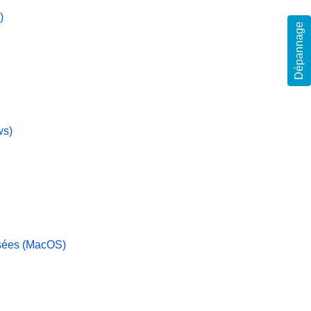
)
Dépannage
ws)
isées (MacOS)