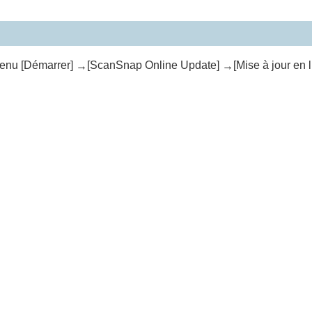
menu [Démarrer]
[ScanSnap Online Update]
[Mise à jour en l
→
→