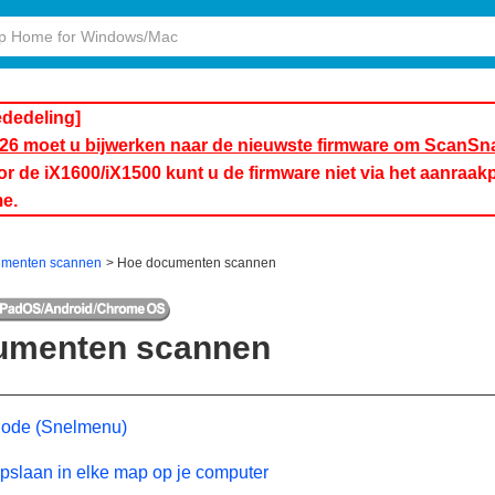
ededeling]
2026 moet u bijwerken naar de nieuwste firmware om ScanSn
 de iX1600/iX1500 kunt u de firmware niet via het aanraakp
e.
menten scannen
Hoe documenten scannen
umenten scannen
ode (Snelmenu)
pslaan in elke map op je computer