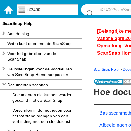
iX2400
ScanSnap Help
[Belangrijke m
Aan de slag
Vanaf 9 april 
Wat u kunt doen met de ScanSnap
Opmerking: Voor
ScanSnap Hom
Voor het gebruiken van de
ScanSnap
De instellingen voor de voorkeuren
ScanSnap Help
Docu
van ScanSnap Home aanpassen
Documenten scannen
Hoe doc
Documenten die kunnen worden
gescand met de ScanSnap
Verschillen in de methoden voor
Basisscanmeth
het tot stand brengen van een
verbinding met een clouddienst
Afbeeldingen o