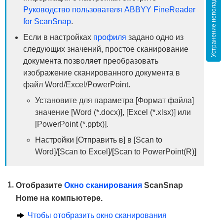
Устранение неполадок
Руководство пользователя ABBYY FineReader
for ScanSnap
.
Если в настройках
профиля
задано одно из
следующих значений, простое сканирование
документа позволяет преобразовать
изображение сканированного документа в
файл Word/Excel/PowerPoint.
Установите для параметра [Формат файла]
значение [Word (*.docx)], [Excel (*.xlsx)] или
[PowerPoint (*.pptx)].
Настройки [Отправить в] в [Scan to
Word]/[Scan to Excel]/[Scan to PowerPoint(R)]
Отобразите
Окно сканирования
ScanSnap
Home на компьютере.
Чтобы отобразить окно сканирования