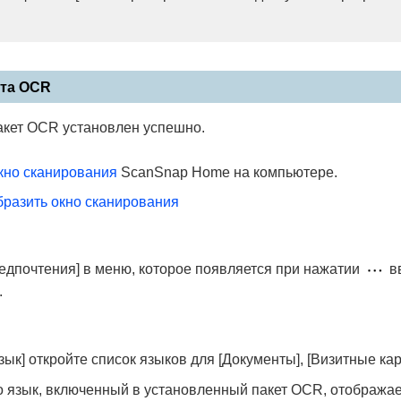
ета OCR
пакет OCR установлен успешно.
кно сканирования
ScanSnap Home на компьютере.
бразить окно сканирования
едпочтения] в меню, которое появляется при нажатии
вв
.
зык] откройте список языков для [Документы], [Визитные кар
о язык, включенный в установленный пакет OCR, отображае