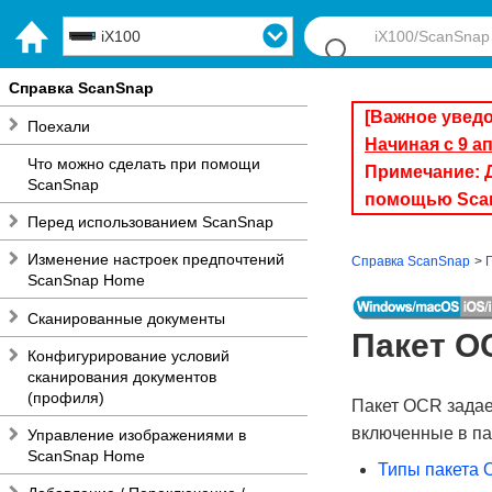
iX100
Справка ScanSnap
[Важное увед
Поехали
Начиная с 9 а
Что можно сделать при помощи
Примечание: Д
ScanSnap
помощью Sca
Перед использованием ScanSnap
Изменение настроек предпочтений
Справка ScanSnap
ScanSnap Home
Сканированные документы
Пакет O
Конфигурирование условий
сканирования документов
(профиля)
Пакет OCR задае
включенные в па
Управление изображениями в
ScanSnap Home
Типы пакета 