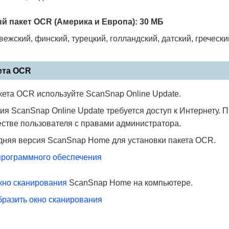
 пакет OCR (Америка и Европа): 30 МБ
ежский, финский, турецкий, голландский, датский, гречески
ета OCR
кета OCR используйте ScanSnap Online Update.
ия ScanSnap Online Update требуется доступ к Интернету.
естве пользователя с правами администратора.
дняя версия ScanSnap Home для установки пакета OCR.
рограммного обеспечения
кно сканирования
ScanSnap Home на компьютере.
бразить окно сканирования