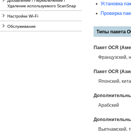
Добавление / Переключение /
Установка па
Удаление используемого ScanSnap
Проверка па
Настройки Wi-Fi
Обслуживание
Типы пакета O
Пакет OCR (Аме
Французский, н
Пакет OCR (Азия
Японский, кит
Дополнительный
Арабский
Дополнительный
Вьетнамский, 