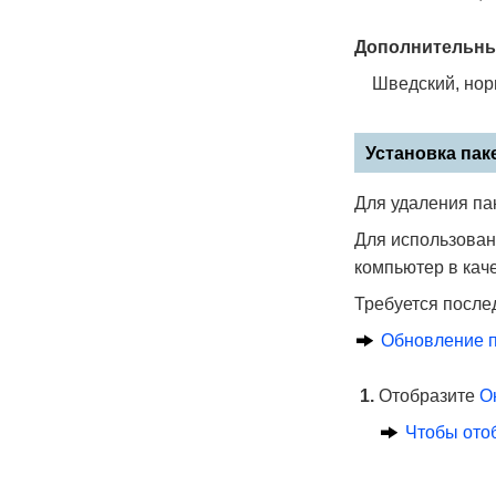
Дополнительный
Шведский, норв
Установка пак
Для удаления па
Для использован
компьютер в кач
Требуется после
Обновление п
Отобразите
О
Чтобы ото