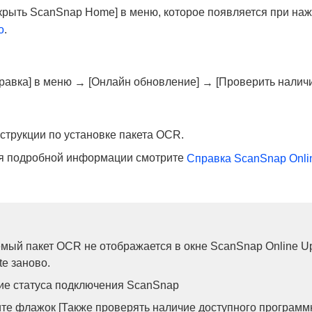
крыть ScanSnap Home] в меню, которое появляется при на
о
.
равка] в меню
[Онлайн обновление]
[Проверить наличи
→
→
струкции по установке пакета OCR.
я подробной информации смотрите
Справка ScanSnap Onli
мый пакет OCR не отображается в окне ScanSnap Online U
te заново.
ие статуса подключения ScanSnap
те флажок [Также проверять наличие доступного программн