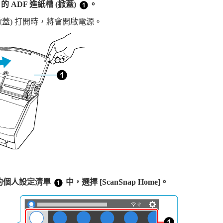
p 的 ADF 進紙槽 (掀蓋)
。
(掀蓋) 打開時，將會開啟電源。
的個人設定清單
中，選擇 [ScanSnap Home]。