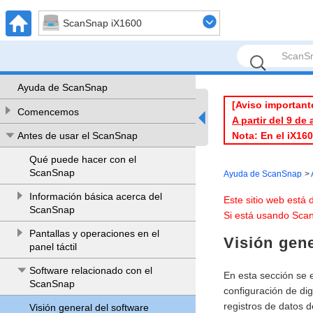
ScanSnap iX1600
Ayuda de ScanSnap
[Aviso important
Comencemos
A partir del 9 de
Nota: En el iX16
Antes de usar el ScanSnap
Qué puede hacer con el
ScanSnap
Ayuda de ScanSnap
Información básica acerca del
Este sitio web está
ScanSnap
Si está usando Scan
Pantallas y operaciones en el
Visión gen
panel táctil
Software relacionado con el
En esta sección se e
ScanSnap
configuración de dig
registros de datos 
Visión general del software