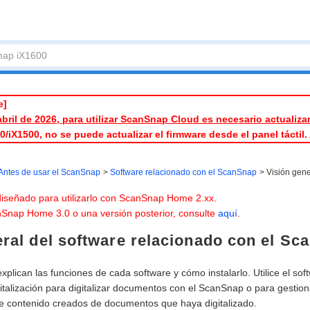
e]
 abril de 2026, para utilizar ScanSnap Cloud es necesario actualiza
00/iX1500, no se puede actualizar el firmware desde el panel tácti
Antes de usar el ScanSnap
Software relacionado con el ScanSnap
Visión gene
 diseñado para utilizarlo con ScanSnap Home 2.xx.
Snap Home 3.0 o una versión posterior, consulte
aquí
.
eral del software relacionado con el Sc
xplican las funciones de cada software y cómo instalarlo. Utilice el sof
italización para digitalizar documentos con el ScanSnap o para gestionar,
de contenido creados de documentos que haya digitalizado.