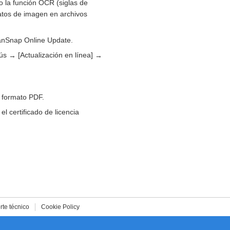
o la función OCR (siglas de
datos de imagen en archivos
anSnap Online Update.
nús
[Actualización en línea]
→
→
n formato PDF.
l certificado de licencia
rte técnico
Cookie Policy