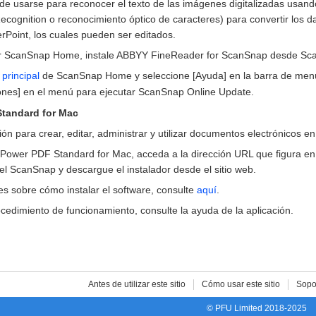
de usarse para reconocer el texto de las imágenes digitalizadas usand
ecognition o reconocimiento óptico de caracteres) para convertir los 
rPoint, los cuales pueden ser editados.
ar ScanSnap Home, instale ABBYY FineReader for ScanSnap desde Sc
principal
de ScanSnap Home y seleccione [Ayuda] en la barra de me
iones] en el menú para ejecutar ScanSnap Online Update.
tandard for Mac
ión para crear, editar, administrar y utilizar documentos electrónicos e
 Power PDF Standard for Mac, acceda a la dirección URL que figura en e
l ScanSnap y descargue el instalador desde el sitio web.
es sobre cómo instalar el software, consulte
aquí
.
cedimiento de funcionamiento, consulte la ayuda de la aplicación.
Antes de utilizar este sitio
Cómo usar este sitio
Sopo
© PFU Limited 2018-2025