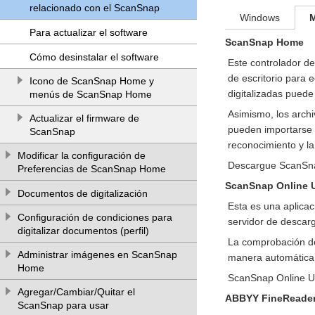
relacionado con el ScanSnap
Windows
Para actualizar el software
ScanSnap Home
Cómo desinstalar el software
Este controlador d
de escritorio para ed
Icono de ScanSnap Home y
digitalizadas pued
menús de ScanSnap Home
Asimismo, los arch
Actualizar el firmware de
pueden importarse 
ScanSnap
reconocimiento y l
Modificar la configuración de
Descargue ScanS
Preferencias de ScanSnap Home
ScanSnap Online 
Documentos de digitalización
Esta es una aplicac
Configuración de condiciones para
servidor de descarga
digitalizar documentos (perfil)
La comprobación de 
Administrar imágenes en ScanSnap
manera automática y
Home
ScanSnap Online U
Agregar/Cambiar/Quitar el
ABBYY FineReader
ScanSnap para usar