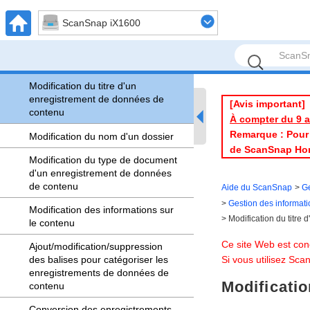
Transfert d'un enregistrement de
ScanSnap iX1600
données de contenu/dossier
Copie d'un enregistrement de
données de contenu
Modification du titre d'un
enregistrement de données de
[Avis important]
contenu
À compter du 9 av
Remarque : Pour l
Modification du nom d'un dossier
de ScanSnap Ho
Modification du type de document
d'un enregistrement de données
de contenu
Aide du ScanSnap
G
Gestion des informat
Modification des informations sur
Modification du titre
le contenu
Ce site Web est con
Ajout/modification/suppression
des balises pour catégoriser les
Si vous utilisez Sc
enregistrements de données de
Modificatio
contenu
Conversion des enregistrements