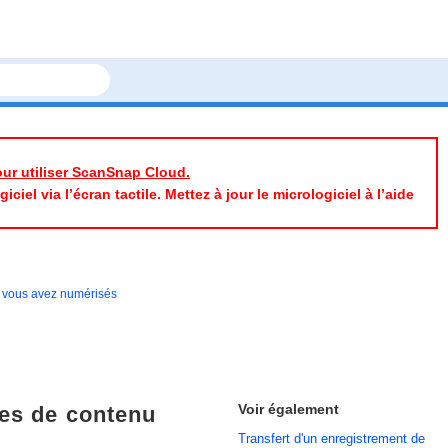
pour utiliser ScanSnap Cloud.
iel via l’écran tactile. Mettez à jour le micrologiciel à l’aide
e vous avez numérisés
Voir également
ées de contenu
Transfert d'un enregistrement de