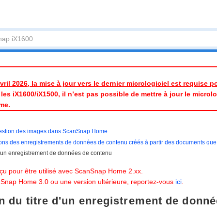
ril 2026, la mise à jour vers le dernier micrologiciel est requise 
es iX1600/iX1500, il n’est pas possible de mettre à jour le micrologic
me.
estion des images dans ScanSnap Home
ions des enregistrements de données de contenu créés à partir des documents qu
 d'un enregistrement de données de contenu
çu pour être utilisé avec ScanSnap Home 2.xx.
anSnap Home 3.0 ou une version ultérieure, reportez-vous
ici
.
n du titre d'un enregistrement de donn