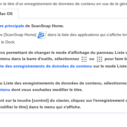
r le titre d'un enregistrement de données de contenu en vue de le g
Mac OS
re principale
de ScanSnap Home.
cône [ScanSnap Home]
dans la liste des applications qui s'affiche l
le Dock.
ons permettant de changer le mode d'affichage du panneau Liste 
tenu dans la barre d'outils, sélectionnez
ou
pour faire 
te des enregistrements de données de contenu
sur le mode Liste 
u Liste des enregistrements de données de contenu, sélectionn
ntenu
dont vous souhaitez modifier le titre.
t sur la touche [control] du clavier, cliquez sur l'enregistremen
difier le titre] dans le menu qui s'affiche.