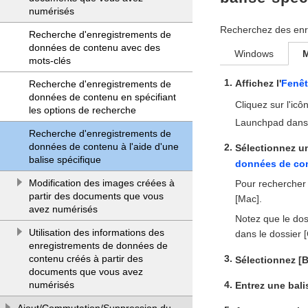
numérisés
Recherchez des enr
Recherche d'enregistrements de
données de contenu avec des
Windows
mots-clés
Affichez l'
Fenêt
Recherche d'enregistrements de
données de contenu en spécifiant
Cliquez sur l'i
les options de recherche
Launchpad dans 
Recherche d'enregistrements de
données de contenu à l'aide d'une
Sélectionnez u
balise spécifique
données de co
Modification des images créées à
Pour rechercher
partir des documents que vous
[Mac].
avez numérisés
Notez que le dos
Utilisation des informations des
dans le dossier [
enregistrements de données de
contenu créés à partir des
Sélectionnez [B
documents que vous avez
numérisés
Entrez une bali