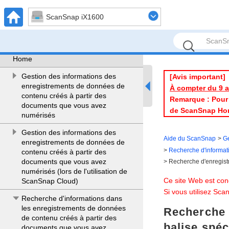
Numérisation des documents
ScanSnap iX1600
Configuration des conditions de
numérisation des documents (Profil)
Gestion des images dans ScanSnap
Home
Gestion des informations des
[Avis important]
enregistrements de données de
À compter du 9 av
contenu créés à partir des
Remarque : Pour l
documents que vous avez
de ScanSnap Ho
numérisés
Gestion des informations des
Aide du ScanSnap
G
enregistrements de données de
Recherche d'informat
contenu créés à partir des
documents que vous avez
Recherche d'enregist
numérisés (lors de l'utilisation de
Ce site Web est con
ScanSnap Cloud)
Si vous utilisez Sc
Recherche d'informations dans
les enregistrements de données
Recherche 
de contenu créés à partir des
balise spéc
documents que vous avez