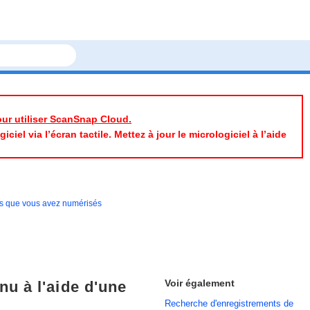
pour utiliser ScanSnap Cloud.
iel via l’écran tactile. Mettez à jour le micrologiciel à l’aide
ts que vous avez numérisés
Voir également
u à l'aide d'une
Recherche d'enregistrements de