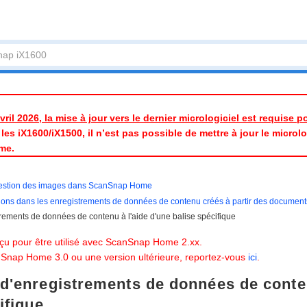
ril 2026, la mise à jour vers le dernier micrologiciel est requise 
es iX1600/iX1500, il n’est pas possible de mettre à jour le micrologic
me.
estion des images dans ScanSnap Home
ions dans les enregistrements de données de contenu créés à partir des documen
rements de données de contenu à l'aide d'une balise spécifique
çu pour être utilisé avec ScanSnap Home 2.xx.
anSnap Home 3.0 ou une version ultérieure, reportez-vous
ici
.
d'enregistrements de données de conten
ifique