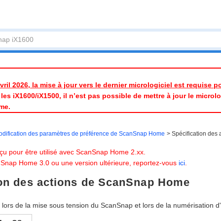
ril 2026, la mise à jour vers le dernier micrologiciel est requise 
es iX1600/iX1500, il n’est pas possible de mettre à jour le micrologic
me.
dification des paramètres de préférence de ScanSnap Home
Spécification de
çu pour être utilisé avec ScanSnap Home 2.xx.
anSnap Home 3.0 ou une version ultérieure, reportez-vous
ici
.
ion des actions de ScanSnap Home
s lors de la mise sous tension du ScanSnap et lors de la numérisation 