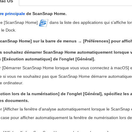
Mac OS
re principale
de ScanSnap Home.
cône [ScanSnap Home]
dans la liste des applications qui s'affiche l
le Dock.
ScanSnap Home] sur la barre de menus
[Préférences] pour affich
→
us souhaitez démarrer ScanSnap Home automatiquement lorsque v
 [Exécution automatique] de l'onglet [Général].
r [Démarrer ScanSnap Home lorsque vous vous connectez à macOS] est
e si vous ne souhaitez pas que ScanSnap Home démarre automatique
e ordinateur.
tion lors de la numérisation] de l'onglet [Général], spécifiez les 
es documents.
 [Afficher la fenêtre d'analyse automatiquement lorsque le ScanSnap e
case pour afficher automatiquement la fenêtre de numérisation lors de