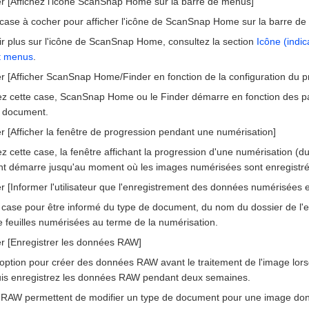
r [Affichez l'icône ScanSnap Home sur la barre de menus]
 case à cocher pour afficher l'icône de ScanSnap Home sur la barre d
r plus sur l'icône de ScanSnap Home, consultez la section
Icône (indic
t menus
.
 [Afficher ScanSnap Home/Finder en fonction de la configuration du pro
z cette case, ScanSnap Home ou le Finder démarre en fonction des para
 document.
 [Afficher la fenêtre de progression pendant une numérisation]
z cette case, la fenêtre affichant la progression d'une numérisation (
t démarre jusqu'au moment où les images numérisées sont enregistrée
 [Informer l'utilisateur que l'enregistrement des données numérisées e
 case pour être informé du type de document, du nom du dossier de l
 feuilles numérisées au terme de la numérisation.
r [Enregistrer les données RAW]
 option pour créer des données RAW avant le traitement de l'image lo
is enregistrez les données RAW pendant deux semaines.
RAW permettent de modifier un type de document pour une image dont