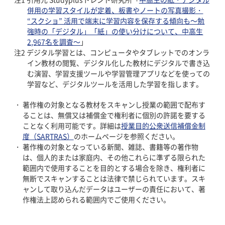
併用の学習スタイルが定着、板書やノートの写真撮影・
“スクショ” 活用で端末に学習内容を保存する傾向も～勉
強時の「デジタル」「紙」の使い分けについて、中高生
2,967名を調査～
」
デジタル学習とは、コンピュータやタブレットでのオンラ
イン教材の閲覧、デジタル化した教材にデジタルで書き込
む演習、学習支援ツールや学習管理アプリなどを使っての
学習など、デジタルツールを活用した学習を指します。
著作権の対象となる教材をスキャンし授業の範囲で配布す
ることは、無償又は補償金で権利者に個別の許諾を要する
ことなく利用可能です。詳細は
授業目的公衆送信補償金制
度（SARTRAS）
のホームページを参照ください。
著作権の対象となっている新聞、雑誌、書籍等の著作物
は、個人的または家庭内、その他これらに準ずる限られた
範囲内で使用することを目的とする場合を除き、権利者に
無断でスキャンすることは法律で禁じられています。スキ
ャンして取り込んだデータはユーザーの責任において、著
作権法上認められる範囲内でご使用ください。