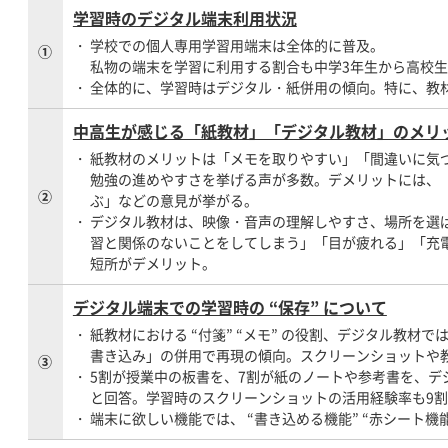
学習時のデジタル端末利用状況
学校での個人専用学習用端末は全体的に普及。
①
私物の端末を学習に利用する割合も中学3年生から高校生
全体的に、学習時はデジタル・紙併用の傾向。特に、教
中高生が感じる「紙教材」「デジタル教材」のメリ
紙教材のメリットは「メモを取りやすい」「間違いに気
勉強の進めやすさを挙げる声が多数。デメリットには、
②
ぶ」などの意見が挙がる。
デジタル教材は、映像・音声の理解しやすさ、場所を選
習と関係のないことをしてしまう」「目が疲れる」「充
短所がデメリット。
デジタル端末での学習時の “保存” について
紙教材における “付箋” “メモ” の役割、デジタル教材
書き込み」の併用で再現の傾向。スクリーンショットや
③
5割が授業中の板書を、7割が紙のノートや参考書を、デ
と回答。学習時のスクリーンショットの活用経験率も9
端末に欲しい機能では、 “書き込める機能” “赤シート機能