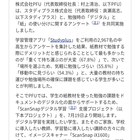
株式会社PFU（代表取締役社長：村上清治、以下PFU）
は、スタディプラス株式会社（代表取締役：廣瀬高志、
以下スタディプラス）と、勉強時の「デジタル」と
（
注1
）
「紙」の使い分けに関するアンケート
を共同実施
しました。
学習管理アプリ「
Studyplus
」をご利用の2,967名の中
高生からアンケートを集計した結果、紙教材で勉強する
際にデメリットだと感じられることとして最も多かった
のが「重くて持ち運ぶのが大変（67.8%）」で、次いで
「場所を選ぶため、気軽に勉強しづらい（55.8％）」
「移動中に見づらい（54.3%）」と、大量の教材の持ち
運びや勉強場所の確保に課題を感じている学生が多いこ
とが判明しました。
そこでPFUでは、学生の紙教材を使った勉強の課題をド
キュメントのデジタル化の面からサポートするため、
（
注2
）
「ScanSnapデジタル学習
支援プロジェクト（以
下本プロジェクト）」を、7月19日より開始します。
デジタル学習を実践したい学生、またそのご家族、学校
に導入したい教師、学習塾に導入したい講師の方々に向
けて、イメージスキャナー「ScanSnap iX1600」