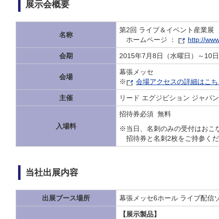
展示会概要
第2回 ライブ＆イベント産業展
名称
ホームページ ：
http://www
会期
2015年7月8日（水曜日）～10
幕張メッセ
会場
※
会場アクセスの詳細はこち
主催
リード エグジビション ジャパ
招待券必須 無料
入場料
※当日、名刺のみの受付はおこ
招待券と名刺2枚をご持参く
当社出展内容
出展ブース場所
幕張メッセ6ホール ライブ配信ゾ
【展示製品】