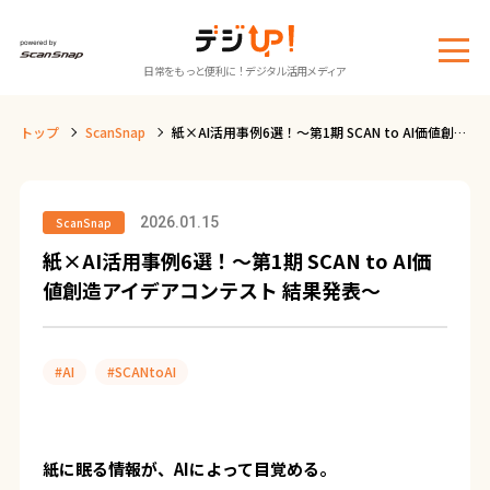
メ
日常をもっと便利に！デジタル活用メディア
ニ
ュ
トップ
ScanSnap
紙×AI活用事例6選！～第1期 SCAN to AI価値創造
ー
アイデアコンテスト 結果発表～
2026.01.15
ScanSnap
紙×AI活用事例6選！～第1期 SCAN to AI価
値創造アイデアコンテスト 結果発表～
#AI
#SCANtoAI
紙に眠る情報が、AIによって目覚める――。