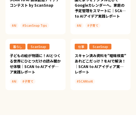
コンテスト by ScanSnap
Googleカレンダーへ。家庭の
予定管理をスマートに｜SCAN
to AIアイデア実践レポート
#AI
#ScanSnap Tips
#AI
#子育て
#ScanSnap iX2500
#学校プリント
#SCANtoAI
#ScanSnap Tips
暮らし
ScanSnap
仕事
ScanSnap
#SCANtoAI
子どもの絵が物語に！AIとつく
スキャン済み資料を"曖昧検索"
る世界にひとつだけの読み聞か
あれどこだっけ？をAIで解決！
せ体験｜SCAN to AIアイディ
｜SCAN to AIアイディア実践
ア実践レポート
レポート
#AI
#子育て
#SCANtoAI
#子どもの作品
#ScanSnap Tips
#SCANtoAI