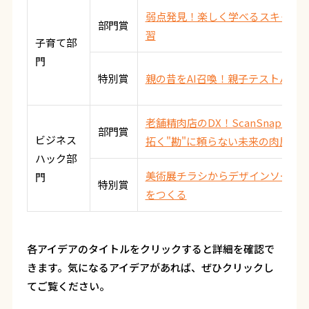
弱点発見！楽しく学べるスキャン
部門賞
習
子育て部
門
特別賞
親の昔をAI召喚！親子テストバト
老舗精肉店のDX！ScanSnapとAI
部門賞
ビジネス
拓く"勘"に頼らない未来の肉屋経
ハック部
美術展チラシからデザインソースD
門
特別賞
をつくる
各アイデアのタイトルをクリックすると詳細を確認で
きます。気になるアイデアがあれば、ぜひクリックし
てご覧ください。