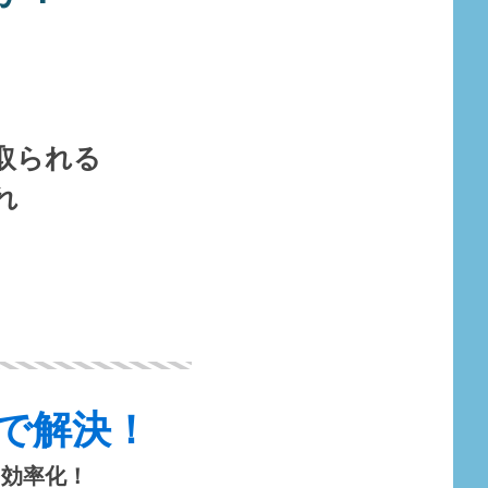
取られる
れ
apで解決！
を効率化！