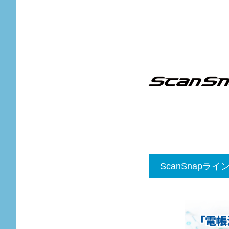
ScanSnapラ