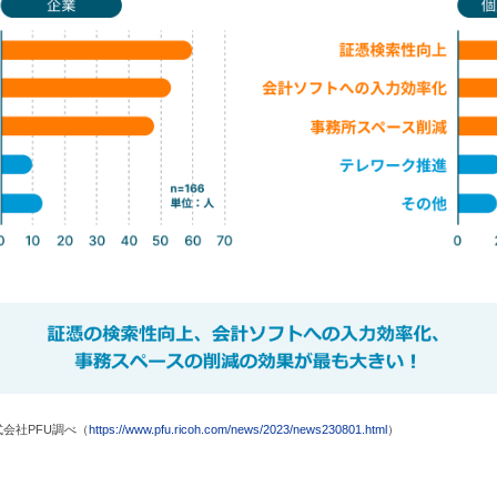
式会社PFU調べ（
https://www.pfu.ricoh.com/news/2023/news230801.html
）