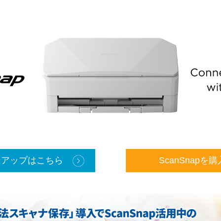
インアップはこちら
ScanSnapを