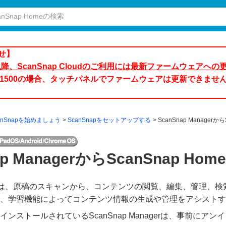
せ】
日以降、ScanSnap Cloudのご利用には最新ファームウェアへ
600/iX1500の場合、タッチパネルでファームウェアは更新できませ
anSnapを始めましょう
ScanSnapをセットアップする
ScanSnap Manager
ap ManagerからScanSnap H
 Homeは、原稿のスキャンから、コンテンツの閲覧、編集、管理、
、学習機能によってコンテンツ情報の生成や管理をアシストす
ンストールされているScanSnap Managerは、事前にア