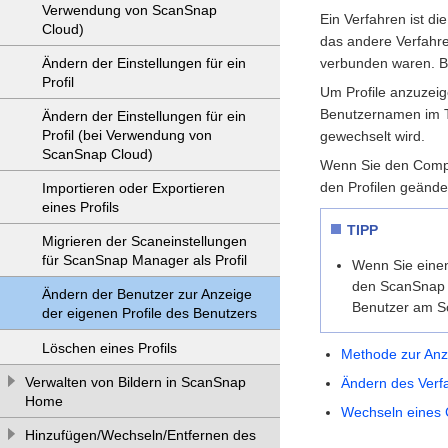
Verwendung von ScanSnap
Ein Verfahren ist d
Cloud)
das andere Verfahren
Ändern der Einstellungen für ein
verbunden waren. B
Profil
Um Profile anzuzeig
Benutzernamen im 
Ändern der Einstellungen für ein
Profil (bei Verwendung von
gewechselt wird.
ScanSnap Cloud)
Wenn Sie den Comput
den Profilen geände
Importieren oder Exportieren
eines Profils
TIPP
Migrieren der Scaneinstellungen
für ScanSnap Manager als Profil
Wenn Sie einen
den ScanSnap 
Ändern der Benutzer zur Anzeige
Benutzer am S
der eigenen Profile des Benutzers
Löschen eines Profils
Methode zur Anze
Verwalten von Bildern in ScanSnap
Ändern des Verf
Home
Wechseln eines 
Hinzufügen/Wechseln/Entfernen des