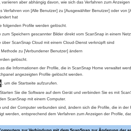
 variieren aber abhängig davon, wie sich das Verfahren zum Anzeigen d
 Verfahren von [Alle Benutzer] zu [Ausgewählter Benutzer] oder von [
ändert hat
e folgenden Profile werden gelöscht.
die zum Speichern gescannter Bilder direkt vom ScanSnap in einem Netz
die über ScanSnap Cloud mit einem Cloud-Dienst verknüpft sind
 Methode zu [Verbundener Benutzer] ändern
werden gelöscht.
ss die Informationen der Profile, die in ScanSnap Home verwaltet werd
chpanel angezeigten Profile gelöscht werden.
, um die Startseite aufzurufen.
tarten Sie die Software auf dem Gerät und verbinden Sie es mit Scan
e den ScanSnap mit einem Computer.
nd der Computer verbunden sind, ändern sich die Profile, die in der P
gt werden, entsprechend dem Verfahren zum Anzeigen der Profile, das
omputers zur Verbindung mit dem ScanSnap zur Änderung der an