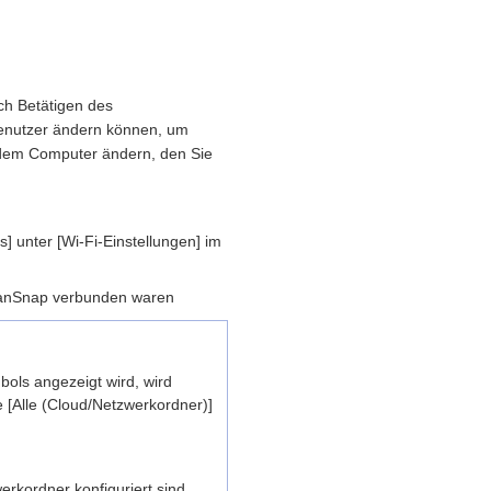
ch Betätigen des
Benutzer ändern können, um
 dem Computer ändern, den Sie
] unter [Wi-Fi-Einstellungen] im
canSnap verbunden waren
ols angezeigt wird, wird
 [Alle (Cloud/Netzwerkordner)]
erkordner konfiguriert sind