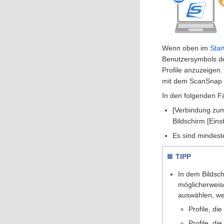
Wenn oben im
Star
Benutzersymbols de
Profile anzuzeigen
mit dem ScanSnap 
In den folgenden F
[Verbindung zum 
Bildschirm [Eins
Es sind mindes
TIPP
In dem Bildsc
möglicherweis
auswählen, wer
Profile, d
Profile, d