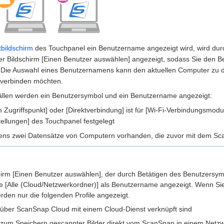
tbildschirm
des Touchpanel ein Benutzername angezeigt wird, wird dur
r Bildschirm [Einen Benutzer auswählen] angezeigt, sodass Sie den 
. Die Auswahl eines Benutzernamens kann den aktuellen Computer zu
verbinden möchten.
ällen werden ein Benutzersymbol und ein Benutzername angezeigt:
Zugriffspunkt] oder [Direktverbindung] ist für [Wi-Fi-Verbindungsmodus
tellungen] des Touchpanel festgelegt
tens zwei Datensätze von Computern vorhanden, die zuvor mit dem S
hirm [Einen Benutzer auswählen], der durch Betätigen des Benutzersymb
e [Alle (Cloud/Netzwerkordner)] als Benutzername angezeigt. Wenn Sie
den nur die folgenden Profile angezeigt.
ie über ScanSnap Cloud mit einem Cloud-Dienst verknüpft sind
ie zum Speichern gescannter Bilder direkt vom ScanSnap in einem Netzw