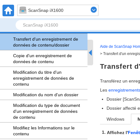
Attribution d'un dossier en vue de
ScanSnap iX1600
le gérer dans ScanSnap Home
Création d'un dossier dans
ScanSnap Home
Transfert d'un enregistrement de
données de contenu/dossier
Aide de ScanSnap Ho
Transfert d'un enreg
Copie d'un enregistrement de
données de contenu
Transfert 
Modification du titre d'un
enregistrement de données de
Transférez un enre
contenu
Les
enregistrement
Modification du nom d'un dossier
Dossier [ScanS
Modification du type de document
Dossier affecté
d'un enregistrement de données
de contenu
Windows
Modifiez les Informations sur le
Affichez l'
Fenêt
contenu