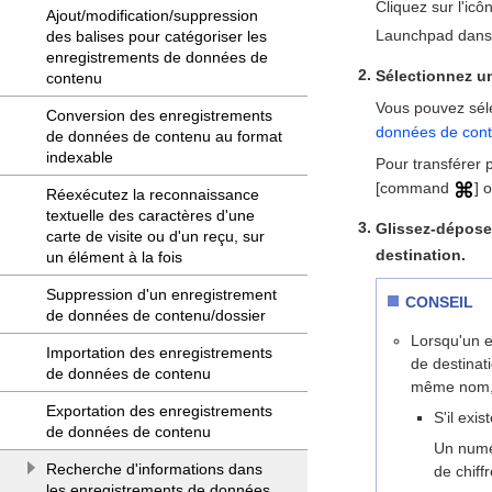
Cliquez sur l'i
Ajout/modification/suppression
Launchpad dans 
des balises pour catégoriser les
enregistrements de données de
Sélectionnez u
contenu
Vous pouvez sél
Conversion des enregistrements
données de con
de données de contenu au format
indexable
Pour transférer 
[command
] 
Réexécutez la reconnaissance
textuelle des caractères d'une
Glissez-dépose
carte de visite ou d'un reçu, sur
destination.
un élément à la fois
Suppression d'un enregistrement
CONSEIL
de données de contenu/dossier
Lorsqu'un e
Importation des enregistrements
de destinat
de données de contenu
même nom, 
Exportation des enregistrements
S'il ex
de données de contenu
Un numér
Recherche d'informations dans
de chiff
les enregistrements de données