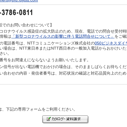
ners@pfu.fujitsu.com
話でのお問い合わせについて】
コロナウイルス感染症の拡大防止のため、現在、電話での問合せ受付時
情報は
「新型コロナウイルスの影響に伴う電話問合せについて」
をご確
の電話番号は、NTTコミュニケーションズ株式会社の
050ビジネスダイ
い場合は、NTT東日本またはNTT西日本の一般加入電話からおかけいただくか
さい。
番号をお間違えにならないようお願いいたします。
ン信号が出ない電話機でおかけの場合は、そのまましばらくお待ちくだ
い合わせの内容・発信者番号は、対応状況の確認と対応品質向上のため
は、下記の専用フォームをご利用ください。