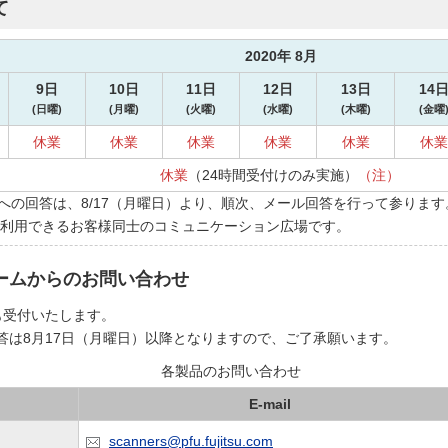
て
2020年 8月
9日
10日
11日
12日
13日
14
(日曜)
(月曜)
(火曜)
(水曜)
(木曜)
(金曜
休業
休業
休業
休業
休業
休業
休業
（24時間受付けのみ実施）
（注）
の回答は、8/17（月曜日）より、順次、メール回答を行って参ります
ご利用できるお客様同士のコミュニケーション広場です。
ォームからのお問い合わせ
ても受付いたします。
答は8月17日（月曜日）以降となりますので、ご了承願います。
各製品のお問い合わせ
E-mail
scanners@pfu.fujitsu.com