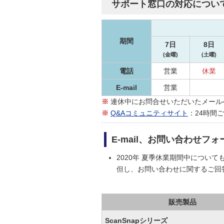
サポート窓口の対応につい
期間
7日
8日
(金曜)
(土曜)
電話
営業
休業
E-mail
営業
※
連休中にお問合せいただいたメールへ
※
Q&Aコミュニティサイト
：24時間
E-mail、お問い合わせフ
2020年 夏季休業期間中につい
但し、お問い合わせに関するご回
販売製品
ScanSnapシリーズ