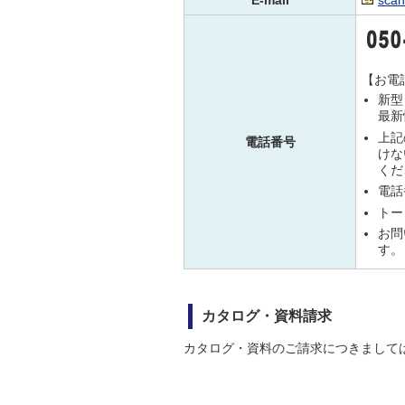
E-mail
scan
【お電
新型
最新
上記
電話番号
けな
くだ
電話
トー
お問
す。
カタログ・資料請求
カタログ・資料のご請求につきまして