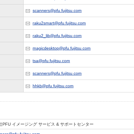
scanners@pfu.fujitsu.com
raku2smart@pfu.fujitsu.com
raku2_lib@pfu.fujitsu.com
magicdesktop@pfu.fujitsu.com
tsa@pfu.fujitsu.com
scanners@pfu.fujitsu.com
hhkb@pfu.fujitsu.com
社PFU イメージング サービス & サポートセンター