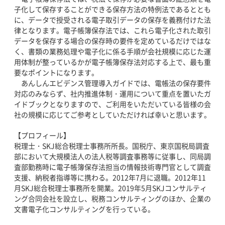
子化して保存することができる保存方法の特例法であるととも
に、データで授受される電子取引データの保存を義務付けた法
律となります。電子帳簿保存法では、これら電子化された取引
データを保存する場合の保存時の要件を定めているだけではな
く、書類の業務処理や電子化に係る手順が会社規模に応じた運
用体制が整っているかが電子帳簿保存法対応する上で、最も重
要なポイントになります。
あんしんエビデンス管理導入ガイドでは、電帳法の保存要件
対応のみならず、社内推進体制・運用について重点を置いたガ
イドブックとなりますので、ご利用をいただいている皆様の会
社の規模に応じてご参考としていただければ幸いと思います。
【プロフィール】
税理士・SKJ総合税理士事務所所長。国税庁、東京国税局調査
部において大規模法人の法人税等調査事務等に従事し、同局調
査部勤務時に電子帳簿保存法担当の情報技術専門官として調査
支援、納税者指導等に携わる。2012年7月に退職。2012年11
月SKJ総合税理士事務所を開業。2019年5月SKJコンサルティ
ング合同会社を設立し、税務コンサルティングのほか、企業の
文書電子化コンサルティングを行っている。