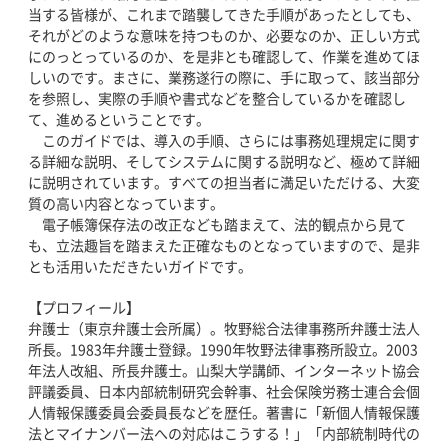
当する皆様が、これまで踏襲してきた手順があったとしても、
それがどのような意味を持つものか、必要なのか、正しい方式
にのっとっているのか、を是非とも確認して、作業を進めてほ
しいのです。まさに、業務遂行の際に、手に取って、該当部分
を参照し、実際の手順や書式などを整合しているかを確認し
て、進めるということです。
このガイドでは、導入の手順、さらには事務処理規定に関す
る詳細な説明、そしてシステムに関する説明など、極めて詳細
に説明されています。すべての担当者に満足いただける、大変
質の高い内容となっています。
電子帳簿保存法の改正なども踏まえて、法的観点から見て
も、立法趣旨を踏まえた正確なものとなっていますので、是非
とも活用いただきたいガイドです。
【プロフィール】
弁護士（東京弁護士会所属）。牧野総合法律事務所弁護士法人
所長。1983年弁護士登録。1990年牧野法律事務所設立。2003
年法人改組、所長弁護士。山梨大学講師、インターネット協会
評議委員、日本内部統制研究会幹事、社会保険労務士連合会個
人情報保護委員会委員長などを歴任。著書に「新個人情報保護
法とマイナンバー法への対応はこうする！」「内部統制時代の