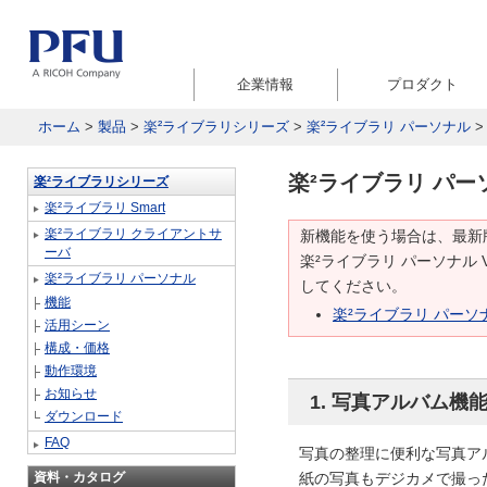
企業情報
プロダクト
ホーム
>
製品
>
楽²ライブラリシリーズ
>
楽²ライブラリ パーソナル
楽²ライブラリ パーソナ
楽²ライブラリシリーズ
楽²ライブラリ Smart
楽²ライブラリ クライアントサ
新機能を使う場合は、最新
ーバ
楽²ライブラリ パーソナル
楽²ライブラリ パーソナル
してください。
機能
楽²ライブラリ パーソ
活用シーン
構成・価格
動作環境
お知らせ
1. 写真アルバム機
ダウンロード
FAQ
写真の整理に便利な写真ア
資料・カタログ
紙の写真もデジカメで撮っ