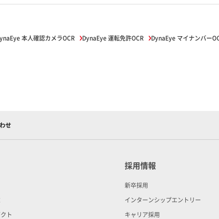
ynaEye 本人確認カメラOCR
DynaEye 運転免許OCR
DynaEye マイナンバーO
合わせ
採用情報
新卒採用
末
インターンシップエントリー
ダクト
キャリア採用