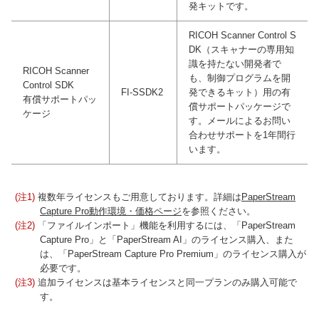
発キットです。
RICOH Scanner Control S
DK（スキャナーの専用知
識を持たない開発者で
RICOH Scanner
も、制御プログラムを開
Control SDK
FI-SSDK2
発できるキット）用の有
有償サポートパッ
償サポートパッケージで
ケージ
す。メールによるお問い
合わせサポートを1年間行
います。
(注1)
複数年ライセンスもご用意しております。詳細は
PaperStream
Capture Pro動作環境・価格ページ
を参照ください。
(注2)
「ファイルインポート」機能を利用するには、「PaperStream
Capture Pro」と「PaperStream AI」のライセンス購入、また
は、「PaperStream Capture Pro Premium」のライセンス購入が
必要です。
(注3)
追加ライセンスは基本ライセンスと同一プランのみ購入可能で
す。