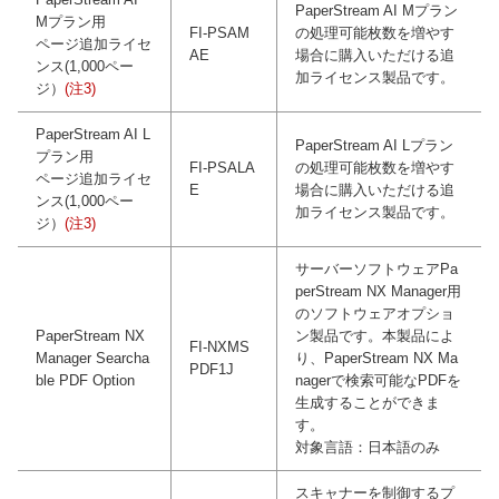
PaperStream AI Mプラン
Mプラン用
FI-PSAM
の処理可能枚数を増やす
ページ追加ライセ
AE
場合に購入いただける追
ンス(1,000ペー
加ライセンス製品です。
ジ）
(注3)
PaperStream AI L
PaperStream AI Lプラン
プラン用
FI-PSALA
の処理可能枚数を増やす
ページ追加ライセ
E
場合に購入いただける追
ンス(1,000ペー
加ライセンス製品です。
ジ）
(注3)
サーバーソフトウェアPa
perStream NX Manager用
のソフトウェアオプショ
PaperStream NX
ン製品です。本製品によ
FI-NXMS
Manager Searcha
り、PaperStream NX Ma
PDF1J
ble PDF Option
nagerで検索可能なPDFを
生成することができま
す。
対象言語：日本語のみ
スキャナーを制御するプ