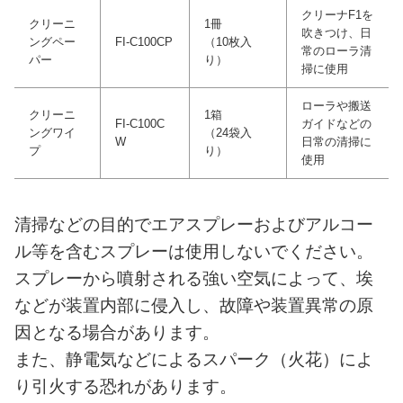
クリーナF1を
クリーニ
1冊
吹きつけ、日
ングペー
FI-C100CP
（10枚入
常のローラ清
パー
り）
掃に使用
ローラや搬送
クリーニ
1箱
FI-C100C
ガイドなどの
ングワイ
（24袋入
W
日常の清掃に
プ
り）
使用
清掃などの目的でエアスプレーおよびアルコー
ル等を含むスプレーは使用しないでください。
スプレーから噴射される強い空気によって、埃
などが装置内部に侵入し、故障や装置異常の原
因となる場合があります。
また、静電気などによるスパーク（火花）によ
り引火する恐れがあります。