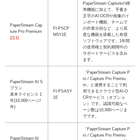
PaperStream Captureの標
準機能に加えて、手書き
文字のAI-OCRや画像のイ
ンポート機能、チームで
PaperStream Cap
FI-PSCP
の作業分担など、より高
ture Pro Premium
M5Y1E
度な機能を搭載した有償
(注1)
ソフトウェアです。1年間
の使用権と契約期間中の
サポートサービスを含み
ます。
「PaperStream Capture P
ro / Capture Pro Premiu
PaperStream AI S
m」と連携することで利
プラン
FI-PSASY
用できるクラウド型AI-O
基本ライセンス 1
1E
CRサービス（オプショ
年(10,000ページ/
ン）です。認識可能なペ
年)
ージ数は10,000ページま
でです。
「PaperStream Capture P
ro / Capture Pro Premiu
PaperStream AI