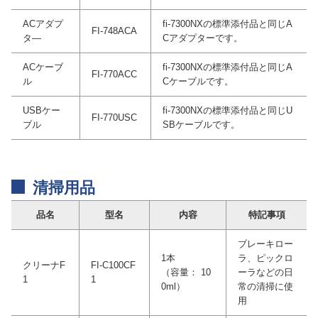
ACアダプ
fi-7300NXの標準添付品と同じA
FI-748ACA
タ―
Cアダプターです。
ACケーブ
fi-7300NXの標準添付品と同じA
FI-770ACC
ル
Cケーブルです。
USBケー
fi-7300NXの標準添付品と同じU
FI-770USC
ブル
SBケーブルです。
清掃用品
品名
型名
内容
特記事項
ブレーキロー
1本
ラ、ピックロ
クリーナF
FI-C100CF
（容量： 10
ーラなどの日
1
1
0ml）
常の清掃に使
用