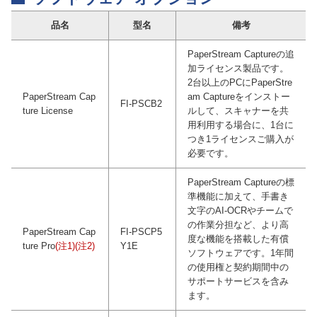
品名
型名
備考
PaperStream Captureの追
加ライセンス製品です。
2台以上のPCにPaperStre
PaperStream Cap
am Captureをインストー
FI-PSCB2
ture License
ルして、スキャナーを共
用利用する場合に、1台に
つき1ライセンスご購入が
必要です。
PaperStream Captureの標
準機能に加えて、手書き
文字のAI-OCRやチームで
の作業分担など、より高
PaperStream Cap
FI-PSCP5
度な機能を搭載した有償
ture Pro
(注1)(注2)
Y1E
ソフトウェアです。1年間
の使用権と契約期間中の
サポートサービスを含み
ます。