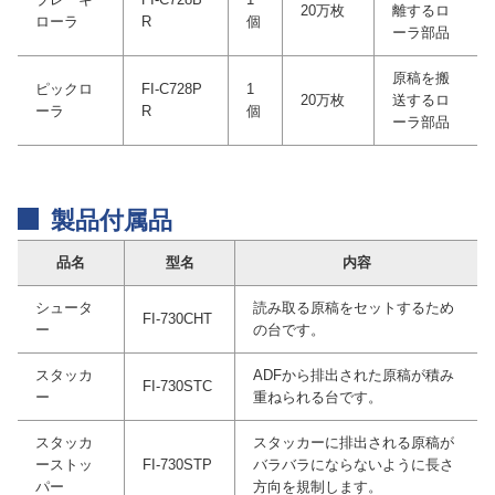
20万枚
離するロ
ローラ
R
個
ーラ部品
原稿を搬
ピックロ
FI-C728P
1
20万枚
送するロ
ーラ
R
個
ーラ部品
製品付属品
品名
型名
内容
シュータ
読み取る原稿をセットするため
FI-730CHT
ー
の台です。
スタッカ
ADFから排出された原稿が積み
FI-730STC
ー
重ねられる台です。
スタッカ
スタッカーに排出される原稿が
ーストッ
FI-730STP
バラバラにならないように長さ
パー
方向を規制します。