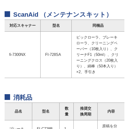
ScanAid （メンテナンスキット）
対応スキャナー
型名
同梱品
ピックローラ、ブレーキ
ローラ、クリーニングペ
ーパー（10枚入り）、ク
fi-7300NX
FI-728SA
リーナF1（50ml）、クリ
ーニングクロス（20枚入
り）、綿棒（50本入り）
×2、手引き
消耗品
数
推奨交
品名
型名
内容
量
換周期
原稿を分
ブレーキ
FI-C728B
1