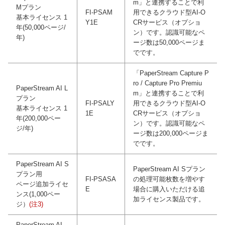
m」と連携することで利
Mプラン
FI-PSAM
用できるクラウド型AI-O
基本ライセンス 1
Y1E
CRサービス（オプショ
年(50,000ページ/
ン）です。認識可能なペ
年)
ージ数は50,000ページま
でです。
「PaperStream Capture P
ro / Capture Pro Premiu
PaperStream AI L
m」と連携することで利
プラン
FI-PSALY
用できるクラウド型AI-O
基本ライセンス 1
1E
CRサービス（オプショ
年(200,000ペー
ン）です。認識可能なペ
ジ/年)
ージ数は200,000ページま
でです。
PaperStream AI S
PaperStream AI Sプラン
プラン用
FI-PSASA
の処理可能枚数を増やす
ページ追加ライセ
E
場合に購入いただける追
ンス(1,000ペー
加ライセンス製品です。
ジ）
(注3)
PaperStream AI