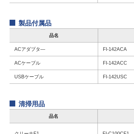
製品付属品
品名
ACアダプタ―
FI-142ACA
ACケーブル
FI-142ACC
USBケーブル
FI-142USC
清掃用品
品名
クリーナF1
FI-C100CF1