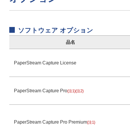
ソフトウェア オプション
品名
PaperStream Capture License
PaperStream Capture Pro
(注1)(注2)
PaperStream Capture Pro Premium
(注1)