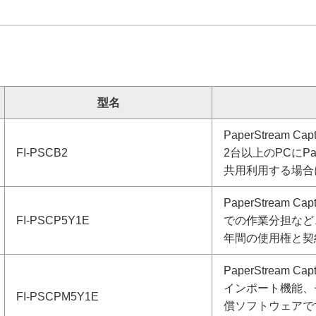
型名
PaperStream
FI-PSCB2
2台以上のPCにPa
共用利用する場合
PaperStream
FI-PSCP5Y1E
での作業分担など
年間の使用権と契
PaperStream
インポート機能、
FI-PSCPM5Y1E
償ソフトウェアで