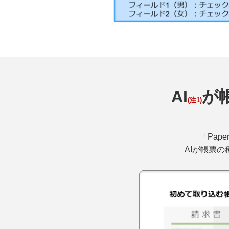
AI
が
(注1)
「Pap
AIが帳票