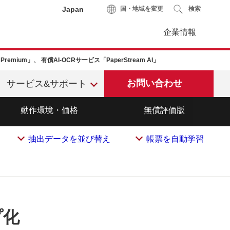
Japan
国・地域を変更
検索
企業情報
ro Premium」、 有償AI-OCRサービス「PaperStream AI」
お問い合わせ
サービス&サポート
動作環境・価格
無償評価版
抽出データを並び替え
帳票を自動学習
プ化