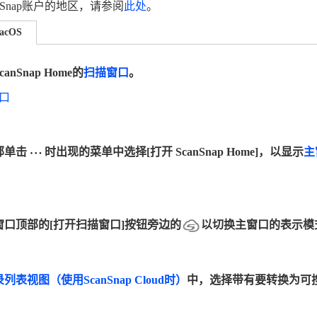
nSnap账户的地区，请参阅
此处
。
acOS
nSnap Home的
扫描窗口
。
口
部单击
时出现的菜单中选择[打开 ScanSnap Home]，以显示
主
口顶部的[打开扫描窗口]按钮旁边的
以切换主窗口的表示模
表视图（使用ScanSnap Cloud时）
中，选择带有要转换为可搜
。