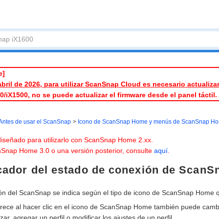
e]
 abril de 2026, para utilizar ScanSnap Cloud es necesario actualiza
00/iX1500, no se puede actualizar el firmware desde el panel tácti
Antes de usar el ScanSnap
Icono de ScanSnap Home y menús de ScanSnap H
 diseñado para utilizarlo con ScanSnap Home 2.xx.
Snap Home 3.0 o una versión posterior, consulte
aquí
.
icador del estado de conexión de ScanS
ón del ScanSnap se indica según el tipo de icono de ScanSnap Home 
rece al hacer clic en el icono de ScanSnap Home también puede camb
zar, agregar un perfil o modificar los ajustes de un perfil.