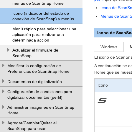
menús de ScanSnap Home
Icono de ScanS
Icono (indicador del estado de
Menús de Scan
conexión de ScanSnap) y menús
Menú rápido para seleccionar una
Icono de ScanS
aplicación para realizar una
determinada acción
Windows
Actualizar el firmware de
ScanSnap
El icono de ScanSn
A continuación se d
Modificar la configuración de
Preferencias de ScanSnap Home
Home que se muest
Documentos de digitalización
Icono
Configuración de condiciones para
digitalizar documentos (perfil)
Administrar imágenes en ScanSnap
Home
Agregar/Cambiar/Quitar el
ScanSnap para usar