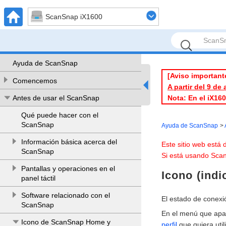
ScanSnap iX1600
Ayuda de ScanSnap
[Aviso important
Comencemos
A partir del 9 de
Nota: En el iX16
Antes de usar el ScanSnap
Qué puede hacer con el
ScanSnap
Ayuda de ScanSnap
Información básica acerca del
Este sitio web está
ScanSnap
Si está usando Scan
Pantallas y operaciones en el
Icono (ind
panel táctil
Software relacionado con el
El estado de conexi
ScanSnap
En el menú que apa
Icono de ScanSnap Home y
perfil
que quiera utili