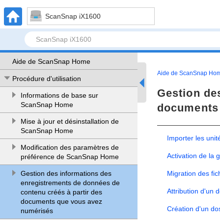
ScanSnap iX1600
Aide de ScanSnap Home
Aide de ScanSnap Ho
Procédure d'utilisation
Gestion de
Informations de base sur
ScanSnap Home
documents 
Mise à jour et désinstallation de
ScanSnap Home
Importer les un
Modification des paramètres de
Activation de la
préférence de ScanSnap Home
Gestion des informations des
Migration des fic
enregistrements de données de
Attribution d'un
contenu créés à partir des
documents que vous avez
Création d'un d
numérisés