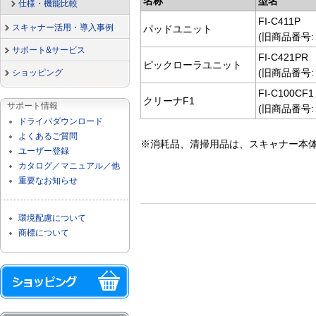
名称
型名
仕様・機能比較
FI-C411P
スキャナー活用・導入事例
パッドユニット
(旧商品番号: 0
サポート&サービス
FI-C421PR
ピックローラユニット
(旧商品番号: 0
ショッピング
FI-C100CF1
クリーナF1
サポート情報
(旧商品番号: 0
ドライバダウンロード
よくあるご質問
※消耗品、清掃用品は、スキャナー本体
ユーザー登録
カタログ／マニュアル／他
重要なお知らせ
環境配慮について
商標について