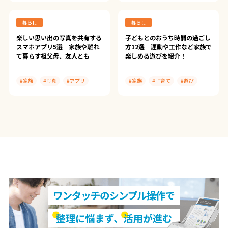
#ScanSnap iX1500
暮らし
暮らし
楽しい思い出の写真を共有する
子どもとのおうち時間の過ごし
スマホアプリ5選｜家族や離れ
方12選｜運動や工作など家族で
て暮らす祖父母、友人とも
楽しめる遊びを紹介！
#家族
#写真
#アプリ
#家族
#子育て
#遊び
#Google フォト
#LINE
#Scene
#30days Album
#家族アルバム みてね