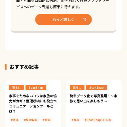
面・片面を自動的に判別。Wi-Fi対応で各種クラウドサー
ビスへのデータ転送も簡単に行えます。
もっと詳しく
おすすめ記事
暮らし
ScanSnap
暮らし
ScanSnap
家事をためないコツは家族の協
簡単データ化で写真整理！〜家
力がカギ！整理収納にも役立つ
族で思い出を楽しもう〜
コミュニケーションツールと
は？
#家族
#整理収納
#家事
#写真
#ScanSnap iX1600
#ScanSnap Tips
#ScanSnap導入事例