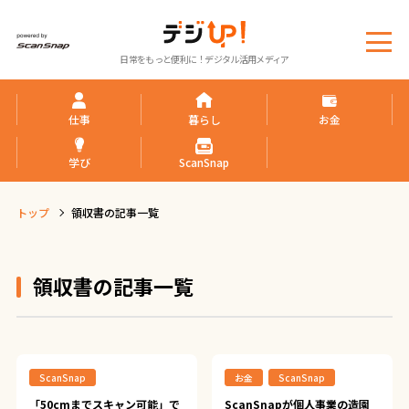
メ
日常をもっと便利に！デジタル活用メディア
ニ
ュ
ー
仕事
暮らし
お金
学び
ScanSnap
トップ
領収書の記事一覧
領収書の記事一覧
ScanSnap
お金
ScanSnap
「50cmまでスキャン可能」で
ScanSnapが個人事業の造園