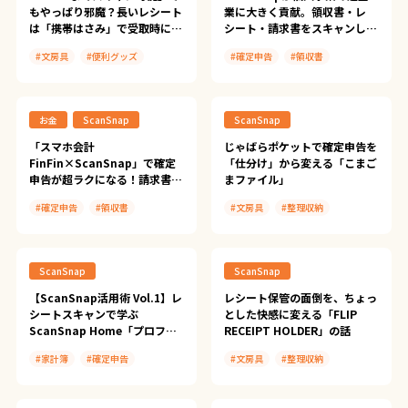
もやっぱり邪魔？長いレシート
業に大きく貢献。領収書・レ
は「携帯はさみ」で受取時に整
シート・請求書をスキャンして
えるのがデジタル化の新習慣
「確定申告FinFin」に連携し、
#文房具
#便利グッズ
#確定申告
#領収書
記帳を自動化して確定申告を効
率化！電動工具の取扱説明書も
#書類整理
#家計
#家計簿
#インボイス
#会計
スキャンすれば現場での確認が
#確定申告
#領収書
#自営業
#ScanSnap iX2500
可能に！
お金
ScanSnap
ScanSnap
#インボイス
#証憑
#会計
#ScanSnap導入事例
#経理
#スマホ会計FinFin
「スマホ会計
じゃばらポケットで確定申告を
FinFin×ScanSnap」で確定
「仕分け」から変える「こまご
#文具とデジタルのいい関係
#確定申告FinFin
申告が超ラクになる！請求書や
まファイル」
#請求書FinFin
領収書・レシートをスキャンし
#確定申告
#領収書
#文房具
#整理収納
てスマホ会計FinFinにインポー
ト。オンライン申告がいっそう
#ScanSnap iX2500
#書類整理
#確定申告
スムーズに！
#ScanSnap導入事例
#領収書
ScanSnap
ScanSnap
#スマホ会計FinFin
#文具とデジタルのいい関係
#確定申告FinFin
【ScanSnap活用術 Vol.1】レ
レシート保管の面倒を、ちょっ
シートスキャンで学ぶ
とした快感に変える「FLIP
ScanSnap Home「プロファ
RECEIPT HOLDER」の話
イル」の初期設定と基本の使い
#家計簿
#確定申告
#文房具
#整理収納
方
#領収書
#ScanSnap Tips
#書類整理
#領収書
#ScanSnap iX2500
#文具とデジタルのいい関係