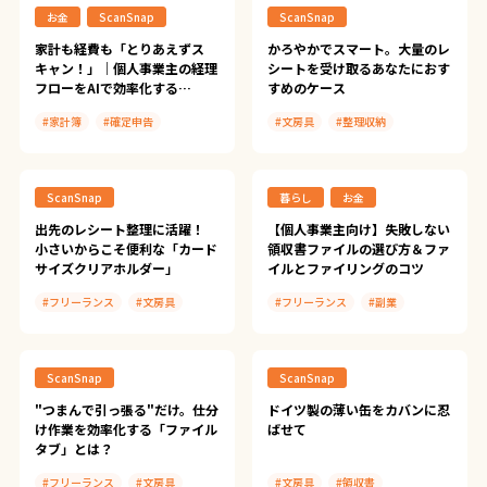
お金
ScanSnap
ScanSnap
#ScanSnapプロファイル入門～
シーン別に学べるかんたん活用
家計も経費も「とりあえずス
かろやかでスマート。大量のレ
レッスン～
キャン！」｜個人事業主の経理
シートを受け取るあなたにおす
フローをAIで効率化する
すめのケース
ScanSnap活用術
#家計簿
#確定申告
#文房具
#整理収納
#領収書
#経理
#領収書
#ScanSnap iX2500
#文具とデジタルのいい関係
ScanSnap
暮らし
お金
#ScanSnap Cloud
#ScanSnap導入事例
出先のレシート整理に活躍！
【個人事業主向け】失敗しない
小さいからこそ便利な「カード
領収書ファイルの選び方＆ファ
#Dropbox
#Dr.Wallet
サイズクリアホルダー」
イルとファイリングのコツ
#Manus
#フリーランス
#文房具
#フリーランス
#副業
#やよいの白色申告 オンライン/
やよいの青色申告 オンライン
#便利グッズ
#書類整理
#書類整理
#確定申告
#領収書
#領収書
#会計
ScanSnap
ScanSnap
#文具とデジタルのいい関係
"つまんで引っ張る"だけ。仕分
ドイツ製の薄い缶をカバンに忍
け作業を効率化する「ファイル
ばせて
タブ」とは？
#フリーランス
#文房具
#文房具
#領収書