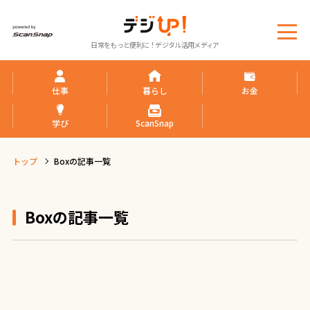
メ
日常をもっと便利に！デジタル活用メディア
ニ
ュ
ー
仕事
暮らし
お金
学び
ScanSnap
トップ
Boxの記事一覧
Boxの記事一覧