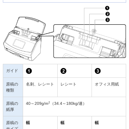
ガイド
原稿の
名刺、レシート
レシート
オフィス用紙
種類
2
原稿の
40～209g/m
（34.4～180kg/連）
紙厚
原稿の
幅
幅
幅
サイズ