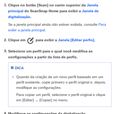
Clique no botão [Scan] no canto superior da
Janela
principal
do ScanSnap Home para exibir a
Janela de
digitalização
.
Se a janela principal ainda não estiver exibida, consulte
Para
exibir a janela principal
.
Clique em
para exibir a
Janela [Editar perfis]
.
Selecione um perfil para o qual você modifica as
configurações a partir da lista de perfis.
DICA
Quando da criação de um novo perfil baseado em um
perfil existente, copie primeiro o perfil original e, depois,
modifique as configurações.
Para copiar um perfil, selecione o perfil original e clique
em [Editar]
[Copiar] no menu.
→
Modifique as configurações da digitalização.