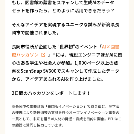
もし、図書館の蔵書をスキャンして生成AIのデータ
セットを作ったら、どのように活用できるだろう？
そんなアイデアを実現するユニークな試みが新潟県長
岡市で開催されました。
長岡市役所が企画した "世界初"のイベント「
AI×図書
※
館ハッカソン
」
には、現役エンジニアほかAIに関
心のある学生や社会人が参加。1,000ページ以上の蔵
書をScanSnap SV600でスキャンして作成したデータ
から、アイデアあふれるAIを作り上げました。
2日間のハッカソンをレポートします！
※長岡市の主要政策「長岡版イノベーション」で取り組む、産学官
の連携により新技術等の実証を行うオープンイノベーション事業の
一貫として、未来を担うAI人材の発掘・育成を目的に開催。PFUはこ
の趣旨に賛同し協力しています。