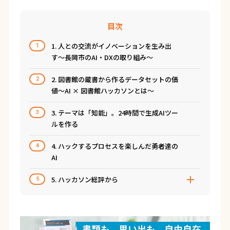
目次
1. 人との交流がイノベーションを生み出
1
す〜長岡市のAI・DXの取り組み〜
2. 図書館の蔵書から作るデータセットの価
2
値〜AI × 図書館ハッカソンとは〜
3. テーマは「知能」。24時間で生成AIツー
3
ルを作る
4. ハックするプロセスを楽しんだ勇者達の
4
AI
5. ハッカソン総評から
5