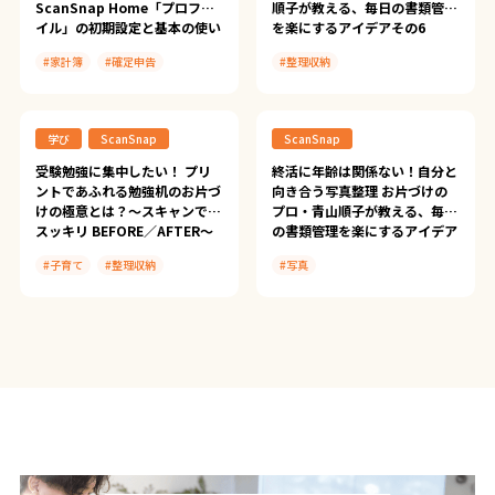
ScanSnap Home「プロファ
順子が教える、毎日の書類管理
イル」の初期設定と基本の使い
を楽にするアイデアその6
方
#家計簿
#確定申告
#整理収納
#領収書
#ScanSnap Tips
#ScanSnap iX1500
#ScanSnap iX2500
#青山順子の書類管理を楽にする
アイデア
学び
ScanSnap
ScanSnap
#ScanSnapプロファイル入門～
シーン別に学べるかんたん活用
受験勉強に集中したい！ プリ
終活に年齢は関係ない！自分と
レッスン～
ントであふれる勉強机のお片づ
向き合う写真整理 お片づけの
けの極意とは？〜スキャンで
プロ・青山順子が教える、毎日
スッキリ BEFORE／AFTER〜
の書類管理を楽にするアイデア
その3
#子育て
#整理収納
#写真
#受験勉強
#青山順子の書類管理を楽にする
アイデア
#ScanSnap導入事例