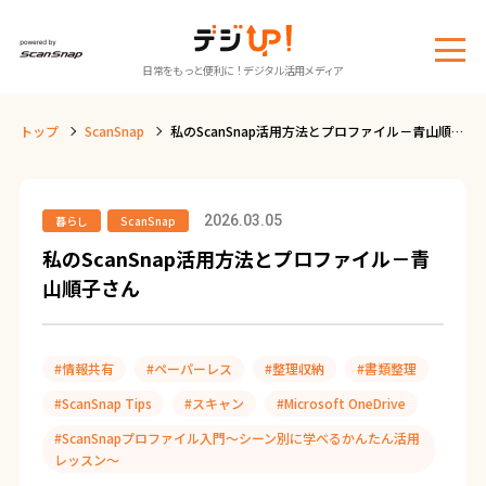
メ
日常をもっと便利に！デジタル活用メディア
ニ
ュ
トップ
ScanSnap
私のScanSnap活用方法とプロファイル－青山順子
ー
さん
2026.03.05
暮らし
ScanSnap
私のScanSnap活用方法とプロファイル－青
山順子さん
#情報共有
#ペーパーレス
#整理収納
#書類整理
#ScanSnap Tips
#スキャン
#Microsoft OneDrive
#ScanSnapプロファイル入門～シーン別に学べるかんたん活用
レッスン～