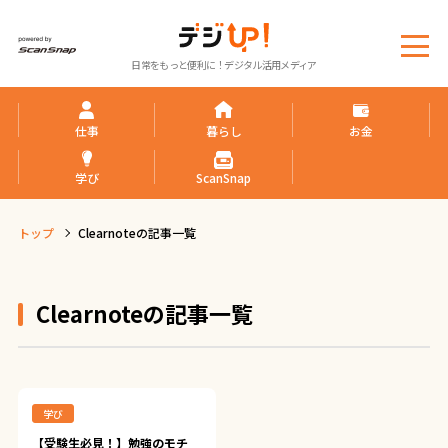
メ
日常をもっと便利に！デジタル活用メディア
ニ
ュ
ー
仕事
暮らし
お金
学び
ScanSnap
トップ
Clearnoteの記事一覧
Clearnoteの記事一覧
学び
【受験生必見！】勉強のモチ