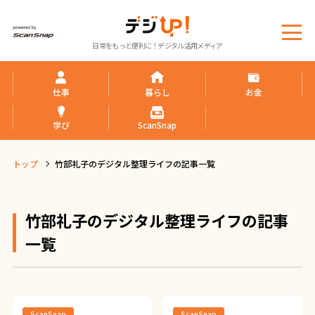
メ
日常をもっと便利に！デジタル活用メディア
ニ
ュ
ー
仕事
暮らし
お金
学び
ScanSnap
トップ
竹部礼子のデジタル整理ライフの記事一覧
竹部礼子のデジタル整理ライフの記事
一覧
ScanSnap
ScanSnap