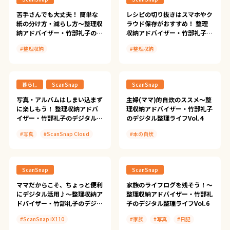
苦手さんでも大丈夫！ 簡単な
レシピの切り抜きはスマホやク
紙の分け方・減らし方〜整理収
ラウド保存がおすすめ！ 整理
納アドバイザー・竹部礼子のデ
収納アドバイザー・竹部礼子の
ジタル整理ライフVol.3
デジタル整理ライフVol.2
#整理収納
#整理収納
#ScanSnap Cloud
#ScanSnap Cloud
#竹部礼子のデジタル整理ライフ
#竹部礼子のデジタル整理ライフ
暮らし
ScanSnap
ScanSnap
写真・アルバムはしまい込まず
主婦(ママ)的自炊のススメ〜整
に楽しもう！ 整理収納アドバ
理収納アドバイザー・竹部礼子
イザー・竹部礼子のデジタル整
のデジタル整理ライフVol.4
理ライフ Vol.1
#写真
#ScanSnap Cloud
#本の自炊
#ScanSnap iX1500
#ScanSnap iX1500
#竹部礼子のデジタル整理ライフ
#竹部礼子のデジタル整理ライフ
ScanSnap
ScanSnap
ママだからこそ、ちょっと便利
家族のライフログを残そう！〜
にデジタル活用♪〜整理収納ア
整理収納アドバイザー・竹部礼
ドバイザー・竹部礼子のデジタ
子のデジタル整理ライフVol.6
ル整理ライフVol.5
#ScanSnap iX110
#家族
#写真
#日記