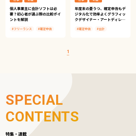
個人事業主に会計ソフトは必
年度末の憂うつ、確定申告もデ
要？初心者が選ぶ際の比較ポイ
ジタル化で効率よくグラフィッ
ントを解説
クデザイナー・アートディレク
ター ／ 岸 さゆみさん
#フリーランス
#確定申告
#確定申告
#会計
#会計
#アプリ
#ScanSnap iX110
#ScanSnap Tips
#freee
#ScanSnap iX100
#マネーフォワード クラウド確定
#やよいの青色申告 オンライン
1
申告
#やよいの青色申告 オンライン
SPECIAL
CONTENTS
特集・連載