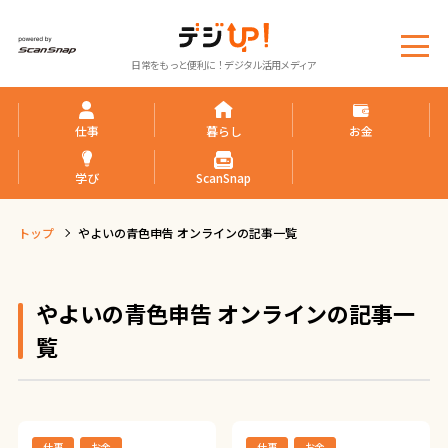
メ
日常をもっと便利に！デジタル活用メディア
ニ
ュ
ー
仕事
暮らし
お金
学び
ScanSnap
トップ
やよいの青色申告 オンラインの記事一覧
やよいの青色申告 オンラインの記事一
覧
仕事
お金
仕事
お金