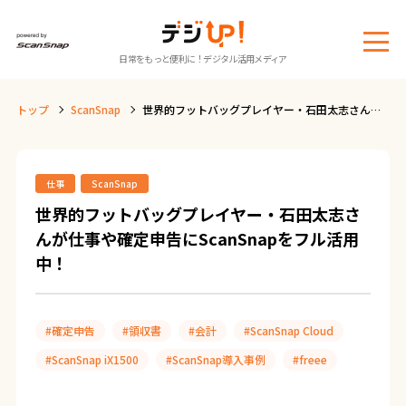
メ
日常をもっと便利に！デジタル活用メディア
ニ
ュ
トップ
ScanSnap
世界的フットバッグプレイヤー・石田太志さんが
ー
仕事や確定申告にScanSnapをフル活用中！
仕事
ScanSnap
世界的フットバッグプレイヤー・石田太志さ
んが仕事や確定申告にScanSnapをフル活用
中！
#確定申告
#領収書
#会計
#ScanSnap Cloud
#ScanSnap iX1500
#ScanSnap導入事例
#freee