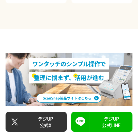
#領収書
#確定申告
デジUP
デジUP
公式X
公式LINE