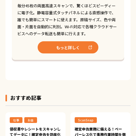
毎分45枚の両面高速スキャンで、驚くほどスピーディー
に電子化。静電容量式タッチパネルによる直感操作で、
誰でも簡単にスマートに使えます。原稿サイズ、色や両
面・片面を自動的に判別。Wi-Fi対応で各種クラウドサー
ビスへのデータ転送も簡単に行えます。
もっと詳しく
おすすめ記事
仕事
お金
ScanSnap
領収書やレシートをスキャンし
確定申告業務に備える！ペー
てデータに！確定申告を効率化
パーレス化で事務作業時間を徹