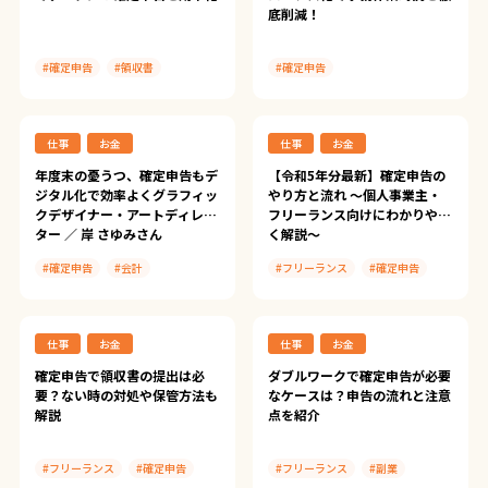
底削減！
#確定申告
#領収書
#確定申告
#ScanSnap Tips
#ScanSnap iX110
#ScanSnap iX2500
#ScanSnap iX100
仕事
お金
仕事
お金
#ScanSnap iX1300
#ScanSnap iX500
#ScanSnap iX110
#ScanSnap導入事例
年度末の憂うつ、確定申告もデ
【令和5年分最新】確定申告の
ジタル化で効率よくグラフィッ
やり方と流れ 〜個人事業主・
#ScanSnap iX100
クデザイナー・アートディレク
フリーランス向けにわかりやす
#スキャン
ター ／ 岸 さゆみさん
く解説〜
#確定申告
#会計
#フリーランス
#確定申告
#ScanSnap iX110
#アプリ
#ScanSnap Tips
#ScanSnap iX100
#freee
仕事
お金
仕事
お金
#やよいの青色申告 オンライン
#マネーフォワード クラウド確定
申告
#やよいの白色申告 オンライン/
確定申告で領収書の提出は必
ダブルワークで確定申告が必要
やよいの青色申告 オンライン
要？ない時の対処や保管方法も
なケースは？申告の流れと注意
解説
点を紹介
#フリーランス
#確定申告
#フリーランス
#副業