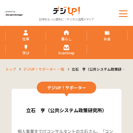
メ
日常をもっと便利に！デジタル活用メディア
ニ
ュ
ー
仕事
暮らし
お金
学び
ScanSnap
トップ
デジUP！サポーター 一覧
立石 亨（公共システム政策研究
所）
デジUP！サポーター
立石 亨（公共システム政策研究所）
個人事業主でITコンサルタントの立石さん。「コン