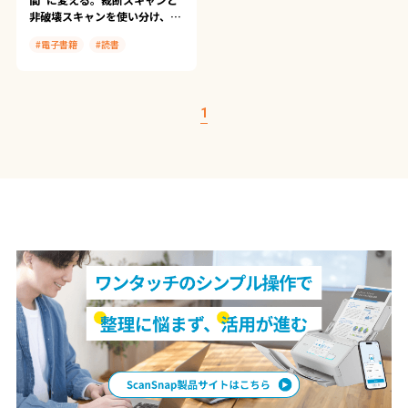
非破壊スキャンを使い分け、
「いつでも読める本棚」へ
#電子書籍
#読書
【ScanSnap×SideBooks】
#本の自炊
#ScanSnap iX1300
#ScanSnap SV600
1
#ScanSnap導入事例
#SideBooks