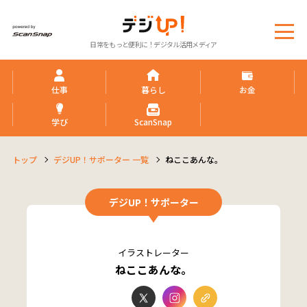
メ
日常をもっと便利に！デジタル活用メディア
ニ
ュ
ー
仕事
暮らし
お金
学び
ScanSnap
トップ
デジUP！サポーター 一覧
ねここあんな。
デジUP！サポーター
イラストレーター
ねここあんな。