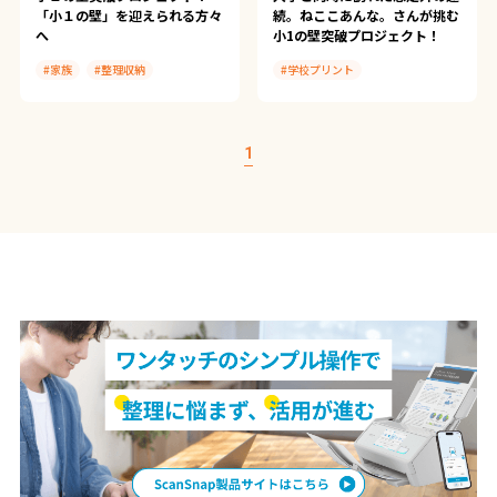
「小１の壁」を迎えられる方々
続。ねここあんな。さんが挑む
へ
小1の壁突破プロジェクト！
#家族
#整理収納
#学校プリント
#小1の壁
#学校プリント
#ScanSnap Tips
#小1の壁突破プロジェクト
#小1の壁突破プロジェクト
1