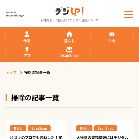
メ
日常をもっと便利に！デジタル活用メディア
ニ
ュ
ー
仕事
暮らし
お金
学び
ScanSnap
トップ
掃除の記事一覧
掃除の記事一覧
暮らし
ScanSnap
暮らし
ScanSnap
片づけのプロでも苦戦した！実
大掃除の書類整理にはデジタル