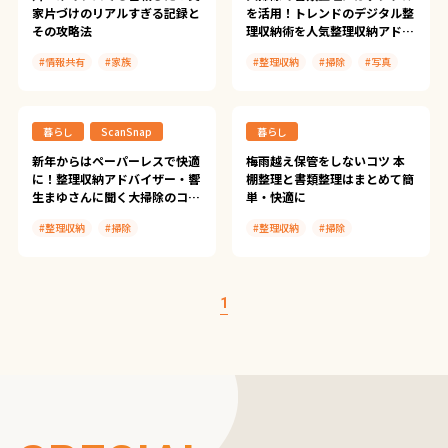
家片づけのリアルすぎる記録と
を活用！トレンドのデジタル整
その攻略法
理収納術を人気整理収納アドバ
イザーが実践してみた
#情報共有
#家族
#整理収納
#掃除
#写真
#整理収納
#書類整理
#家計簿
#ScanSnap iX1500
#掃除
#防災
#写真
暮らし
ScanSnap
暮らし
#ScanSnap iX2500
新年からはペーパーレスで快適
梅雨越え保管をしないコツ 本
に！整理収納アドバイザー・響
棚整理と書類整理はまとめて簡
生まゆさんに聞く大掃除のコツ
単・快適に
【Evernote × ScanSnap
#整理収納
#掃除
#整理収納
#掃除
Vol.1】
#学校プリント
#本の自炊
#ScanSnap Tips
#ScanSnap iX110
1
#ScanSnap iX100
#ScanSnap Cloud
#Evernote