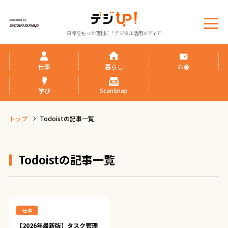
メ
日常をもっと便利に！デジタル活用メディア
ニ
ュ
ー
仕事
暮らし
お金
学び
ScanSnap
トップ
Todoistの記事一覧
Todoistの記事一覧
仕事
【2026年最新版】タスク管理