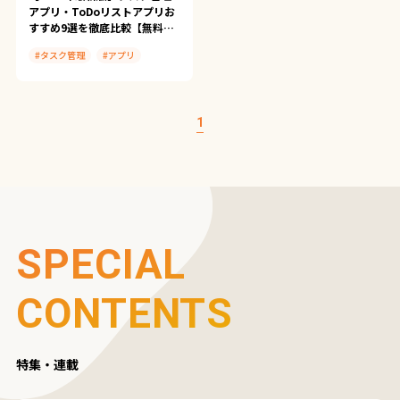
アプリ・ToDoリストアプリお
すすめ9選を徹底比較【無料・
チーム向け】
#タスク管理
#アプリ
#Any.Do
#Focus To-Do
#Google ToDo リスト
#Microsoft To Do
#Notion
1
#Nozbe
#TickTick
#Todoist
#Trello
SPECIAL
CONTENTS
特集・連載