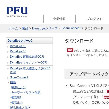
企業情報
プロダクト
ScanConnect
>
ホーム
>
製品
>
DynaEyeシリーズ
>
ダウンロード
ダウンロード
DynaEyeシリーズ
DynaEye 11
のリンク先をご覧になるには、アド
DynaEye 10
をインストールすることにより
DynaEye 運転免許証OCR
DynaEye マイナンバーOCR
DynaEye 本人確認カメラOCR
V5.0
アップデートパック
ScanConnect
機能
ScanConnect V1.0
帳票仕分け
修正点などの詳細は「
キーワードリスト作成
ダウンロード前に「
帳票設計
QRパック／OCRパッ
帳票出力
製品構成／価格