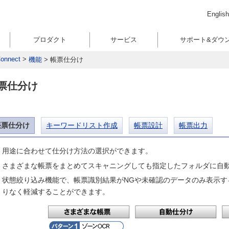
English
プロダクト
サービス
サポート&ダウ
onnect
>
機能
>
帳票仕分け
票仕分け
帳票仕分け
キーワードリスト作成
帳票設計
帳票出力
用途に合わせて仕分け方法の選択ができます。
さまざまな帳票をまとめてスキャニングしても指定したフォルダに自
状態絞り込み機能で、帳票識別結果がNGや未確認のデータのみ表示す
りなく軽減することができます。