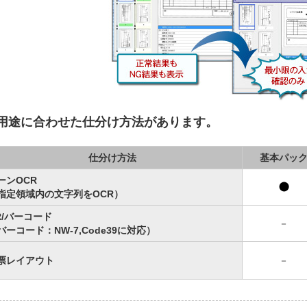
用途に合わせた仕分け方法があります。
仕分け方法
基本パッ
ーンOCR
指定領域内の文字列をOCR）
R/バーコード
－
バーコード：NW-7,Code39に対応）
票レイアウト
－