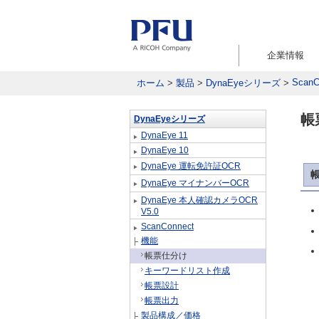
企業情報
ScanC
ホーム
>
製品
>
DynaEyeシリーズ
>
帳
DynaEyeシリーズ
DynaEye 11
DynaEye 10
DynaEye 運転免許証OCR
DynaEye マイナンバーOCR
DynaEye 本人確認カメラOCR
V5.0
ScanConnect
機能
帳票仕分け
キーワードリスト作成
帳票設計
帳票出力
製品構成／価格