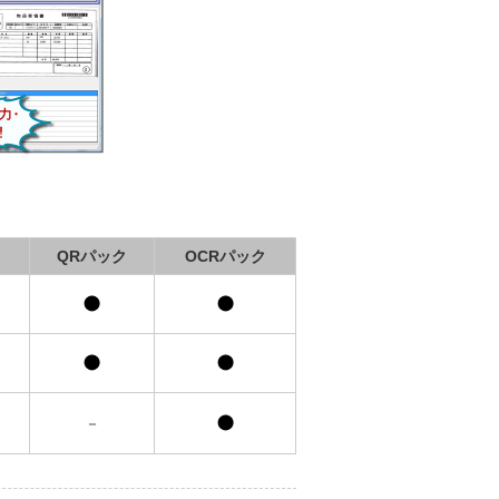
ク
QRパック
OCRパック
－