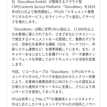
社（DocuWare GmbH）が開発するクラウド型
CSP(Contents Service Platform) 「DocuWare」を2024
年4月11日より販売開始し、PFUの「ドキュメント業務
デジタル化サービス」のラインナップへ追加してサービ
スを強化します。
「DocuWare」は既に世界100ヵ国以上、17,000社以上
のお客様に導入されており、さまざまなビジネスシーン
で発生するドキュメントを一元管理して、業務のデジタ
ル化・効率化を実現する機能（OCR、ワークフロー、外
部システム連携など）を標準搭載しています。また、ス
キャナーをはじめとした各種デバイス・データ連携イン
ターフェースを用意しておりドキュメントの活用を促進
します。
今回、リコーグループの「DocuWare」とPFUのドキュ
メントデジタル化ノウハウを組み合わせたシナジー効果
により、お客様の業務効率化に向けたツールの選定およ
び導入から運用までをトータルに支援し、さらにより良
いサービスを提供してまいります。
(注1)
PFUは世界シェアNo.1
の業務用イメージスキャナー
をはじめとしたドキュメントデジタル化の技術とノウハ